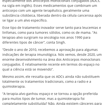
especialmente dos anticorpos monoclonais conjugados (ADCs,
na sigla em inglês). Esses
medicamentos
que combinam um
anticorpo com um agente terapêutico, geralmente uma
substância citotóxica, liberada dentro da célula cancerosa após
se ligar a um alvo específico.
Esse tipo de tratamento inovador serve tanto para leucemias e
linfomas, como para tumores sólidos, como os de mama. “As
terapias-alvo surgiram na oncologia nos anos 1990 para
diferentes tipos de câncer”, conta Singh.
“Desde o ano de 2010, recebemos a aprovação para algumas
indicações de terapia imunológica. Nós vemos, desde 2020, um
enorme desenvolvimento na área dos Anticorpos monoclonais
conjugados. É relativamente recente em termos do espaço no
qual a ciência está se movendo”.
Mesmo assim, ele ressalta que os ADCs ainda não substituem
totalmente os tratamentos tradicionais, como a radio e a
quimioterapia.
“A terapia-alvo ganhou espaço e se tornou a opção preferida
para muitos tipos de tumor, mas a
quimioterapia
foi
completamente substituída? Não. Ainda existem cânceres para