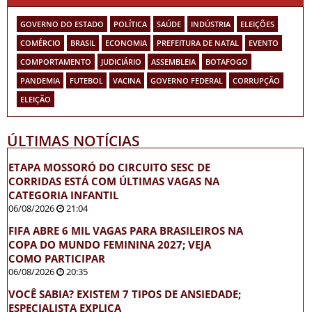
GOVERNO DO ESTADO
POLÍTICA
SAÚDE
INDÚSTRIA
ELEIÇÕES
COMÉRCIO
BRASIL
ECONOMIA
PREFEITURA DE NATAL
EVENTO
COMPORTAMENTO
JUDICIÁRIO
ASSEMBLEIA
BOTAFOGO
PANDEMIA
FUTEBOL
VACINA
GOVERNO FEDERAL
CORRUPÇÃO
ELEIÇÃO
ÚLTIMAS NOTÍCIAS
ETAPA MOSSORÓ DO CIRCUITO SESC DE
CORRIDAS ESTÁ COM ÚLTIMAS VAGAS NA
CATEGORIA INFANTIL
06/08/2026
21:04
FIFA ABRE 6 MIL VAGAS PARA BRASILEIROS NA
COPA DO MUNDO FEMININA 2027; VEJA
COMO PARTICIPAR
06/08/2026
20:35
VOCÊ SABIA? EXISTEM 7 TIPOS DE ANSIEDADE;
ESPECIALISTA EXPLICA