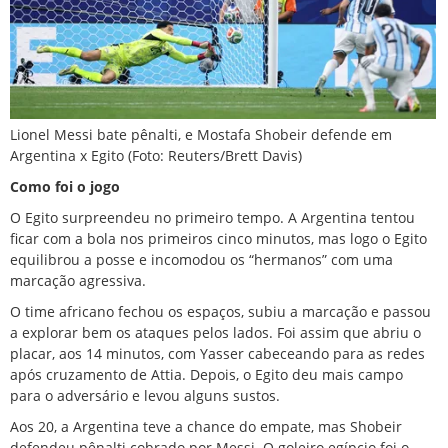
Lionel Messi bate pênalti, e Mostafa Shobeir defende em
Argentina x Egito (Foto: Reuters/Brett Davis)
Como foi o jogo
O Egito surpreendeu no primeiro tempo. A Argentina tentou
ficar com a bola nos primeiros cinco minutos, mas logo o Egito
equilibrou a posse e incomodou os “hermanos” com uma
marcação agressiva.
O time africano fechou os espaços, subiu a marcação e passou
a explorar bem os ataques pelos lados. Foi assim que abriu o
placar, aos 14 minutos, com Yasser cabeceando para as redes
após cruzamento de Attia. Depois, o Egito deu mais campo
para o adversário e levou alguns sustos.
Aos 20, a Argentina teve a chance do empate, mas Shobeir
defendeu pênalti cobrado por Messi. O goleiro egípcio foi o