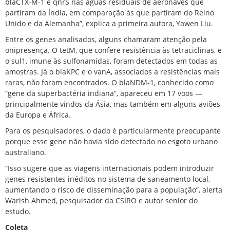
blaCTX-M-1 e qnrS nas águas residuais de aeronaves que
partiram da Índia, em comparação às que partiram do Reino
Unido e da Alemanha”, explica a primeira autora, Yawen Liu.
Entre os genes analisados, alguns chamaram atenção pela
onipresença. O tetM, que confere resistência às tetraciclinas, e
o sul1, imune às sulfonamidas, foram detectados em todas as
amostras. Já o blaKPC e o vanA, associados a resistências mais
raras, não foram encontrados. O blaNDM-1, conhecido como
“gene da superbactéria indiana”, apareceu em 17 voos —
principalmente vindos da Ásia, mas também em alguns aviões
da Europa e África.
Para os pesquisadores, o dado é particularmente preocupante
porque esse gene não havia sido detectado no esgoto urbano
australiano.
“Isso sugere que as viagens internacionais podem introduzir
genes resistentes inéditos no sistema de saneamento local,
aumentando o risco de disseminação para a população”, alerta
Warish Ahmed, pesquisador da CSIRO e autor senior do
estudo.
Coleta