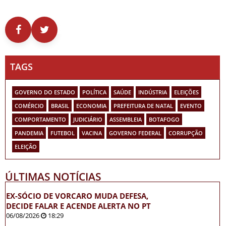
TAGS
GOVERNO DO ESTADO
POLÍTICA
SAÚDE
INDÚSTRIA
ELEIÇÕES
COMÉRCIO
BRASIL
ECONOMIA
PREFEITURA DE NATAL
EVENTO
COMPORTAMENTO
JUDICIÁRIO
ASSEMBLEIA
BOTAFOGO
PANDEMIA
FUTEBOL
VACINA
GOVERNO FEDERAL
CORRUPÇÃO
ELEIÇÃO
ÚLTIMAS NOTÍCIAS
EX-SÓCIO DE VORCARO MUDA DEFESA,
DECIDE FALAR E ACENDE ALERTA NO PT
06/08/2026
18:29