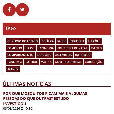
TAGS
GOVERNO DO ESTADO
POLÍTICA
SAÚDE
INDÚSTRIA
ELEIÇÕES
COMÉRCIO
BRASIL
ECONOMIA
PREFEITURA DE NATAL
EVENTO
COMPORTAMENTO
JUDICIÁRIO
ASSEMBLEIA
BOTAFOGO
PANDEMIA
FUTEBOL
VACINA
GOVERNO FEDERAL
CORRUPÇÃO
ELEIÇÃO
ÚLTIMAS NOTÍCIAS
POR QUE MOSQUITOS PICAM MAIS ALGUMAS
PESSOAS DO QUE OUTRAS? ESTUDO
INVESTIGOU
06/08/2026
10:30