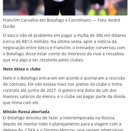
Franclim Carvalho em Botafogo x Corinthians — Foto: André
Durão
O Vasco não vê problema em pagar a multa de 300 mil dólares
(cerca de R$1,5 milhão). Na última sexta, após a notícia da
negociação entre Vasco e Franclim, o treinador conversou com
o Botafogo, disse estar ciente do interesse do rival e ressaltou
que era algo a ser resolvido pelos clubes.
Neto deixa o clube
Neto e o Botafogo entraram em acordo e acertaram a rescisão
de contrato. Ele não estava mais nos planos do clube e tinha
contrato até junho de 2027. O goleiro era dono de um dos
maiores salários do elenco, e o clube vai pagar parte da dívida
que tinha com ele.
Missão Russa abortada
O Botafogo desistiu de fazer a intertemporada na Rússia,
depois de montar todo o planejamento para a viagem com a
delegação. CSKA e o Dínamo Moscou, que seriam adversários