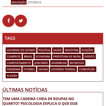
Jornalista
DESCRIÇÃO
TAGS
GOVERNO DO ESTADO
POLÍTICA
SAÚDE
INDÚSTRIA
ELEIÇÕES
COMÉRCIO
BRASIL
ECONOMIA
PREFEITURA DE NATAL
EVENTO
COMPORTAMENTO
JUDICIÁRIO
ASSEMBLEIA
BOTAFOGO
PANDEMIA
FUTEBOL
VACINA
GOVERNO FEDERAL
CORRUPÇÃO
ELEIÇÃO
ÚLTIMAS NOTÍCIAS
TEM UMA CADEIRA CHEIA DE ROUPAS NO
QUARTO? PSICOLOGIA EXPLICA O QUE ESSE