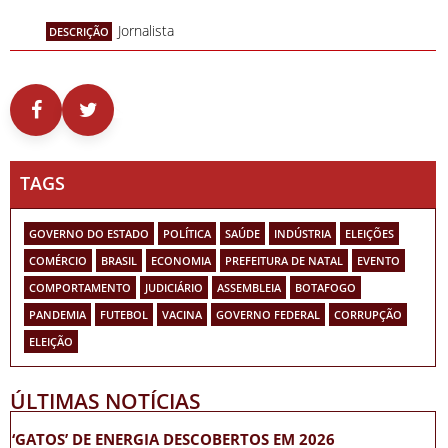
Jornalista
DESCRIÇÃO
TAGS
GOVERNO DO ESTADO
POLÍTICA
SAÚDE
INDÚSTRIA
ELEIÇÕES
COMÉRCIO
BRASIL
ECONOMIA
PREFEITURA DE NATAL
EVENTO
COMPORTAMENTO
JUDICIÁRIO
ASSEMBLEIA
BOTAFOGO
PANDEMIA
FUTEBOL
VACINA
GOVERNO FEDERAL
CORRUPÇÃO
ELEIÇÃO
ÚLTIMAS NOTÍCIAS
‘GATOS’ DE ENERGIA DESCOBERTOS EM 2026