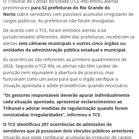
O Tribunal de Contas do Estado (TCE-RN) emitiu alertas
preliminares
para 52 prefeituras do Rio Grande do
Norte
sobre
servidores com possíveis acúmulos irregulares de
cargos públicos.
As prefeituras não foram divulgadas.
De acordo com o TCE, foram emitidos alertas a 64
jurisdicionados diferentes. Além das prefeituras, receberam os
alertas
sete câmaras municipais e outros cinco órgãos ou
entidades da administração pública estadual e municipal.
As ocorrências são referentes ao primeiro quadrimestre de
2026. Segundo o TCE-RN,
os alertas não têm caráter de
punição nem equivalem à abertura de processo
, mas
funcionam como um aviso para que o órgão verifique a
situação apontada e adote providências quando necessário.
“Os gestores responsáveis deverão apurar individualmente
cada situação apontada, apresentar esclarecimentos ao
Tribunal e adotar medidas de regularização quando forem
constatadas irregularidades”, informou o TCE.
O TCE identificou 297 ocorrências de admissões de
servidores que já possuíam dois vínculos públicos anteriores
,
situação que pode configurar acumulação irregular de cargos,