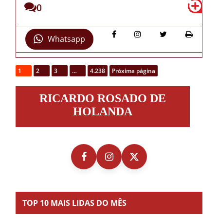
0
Whatsapp
1
2
3
…
4.238
Próxima página
Ricardo
RICARDO ROSADO DE
Rosado
de
HOLANDA
Holanda
TOP 10 MAIS LIDAS DO MÊS