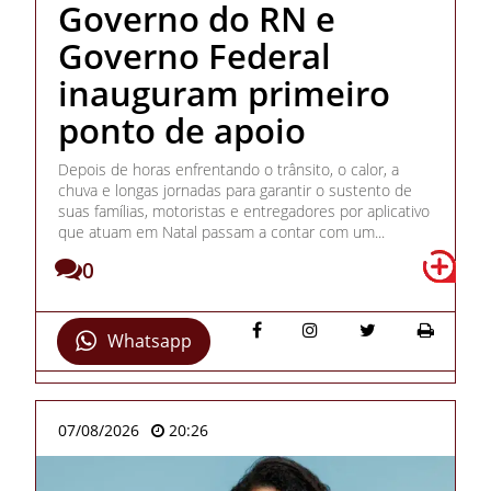
Governo do RN e
Governo Federal
inauguram primeiro
ponto de apoio
Depois de horas enfrentando o trânsito, o calor, a
chuva e longas jornadas para garantir o sustento de
suas famílias, motoristas e entregadores por aplicativo
que atuam em Natal passam a contar com um...
0
Whatsapp
07/08/2026
20:26