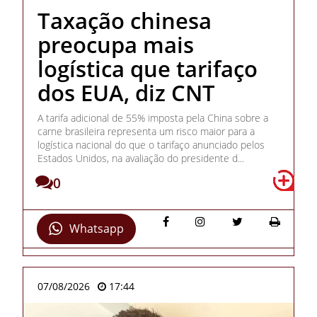
Taxação chinesa
preocupa mais
logística que tarifaço
dos EUA, diz CNT
A tarifa adicional de 55% imposta pela China sobre a
carne brasileira representa um risco maior para a
logística nacional do que o tarifaço anunciado pelos
Estados Unidos, na avaliação do presidente d...
0
Whatsapp
07/08/2026
17:44