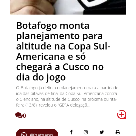
Botafogo monta
planejamento para
altitude na Copa Sul-
Americana e só
chegará a Cusco no
dia do jogo
O Botafogo já definiu o planejamento para a partidade
ida das oitavas de final da Copa Sul-Americana contra
o Cienciano, na altitude de Cusco, na próxima quinta-
feira (13/8), revelou o “GE”.A delegaçã...
0
Whatsapp