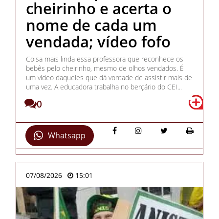
cheirinho e acerta o
nome de cada um
vendada; vídeo fofo
Coisa mais linda essa professora que reconhece os
bebês pelo cheirinho, mesmo de olhos vendados. É
um vídeo daqueles que dá vontade de assistir mais de
uma vez. A educadora trabalha no berçário do CEI...
0
Whatsapp
07/08/2026
15:01