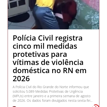
Polícia Civil registra
cinco mil medidas
protetivas para
vítimas de violência
doméstica no RN em
2026
A Polícia Civil do Rio Grande do Norte informou que
solicitou 5.089 Medidas Protetivas de Urgência
(MPUs) entre janeiro e a primeira semana de agosto
de 2026. Os dados foram divulgados nesta sexta-fei...