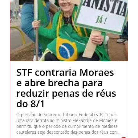
STF contraria Moraes
e abre brecha para
reduzir penas de réus
do 8/1
O plenário do Supremo Tribunal Federal (STF) impôs
uma rara derrota ao ministro Alexandre de Moraes e
permitiu que o período de cumprimento de medidas
cautelares seja descontado das penas dos réus con...