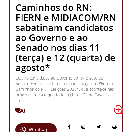
Caminhos do RN:
FIERN e MIDIACOM/RN
sabatinam candidatos
ao Governo e ao
Senado nos dias 11
(terça) e 12 (quarta) de
agosto*
Quatro candidatos ao Governo do RN e sete ao
Senado Federal confirmaram participação no *Fórum
Caminhos do RN – Eleições 2026*, que acontece nas
próximas terça e quarta-feira (11 e 12), na Casa da
Ind...
0
Whatsapp