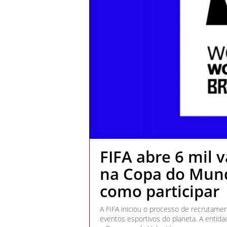
FIFA abre 6 mil v
na Copa do Mund
como participar
A FIFA iniciou o processo de recrutame
eventos esportivos do planeta. A entida