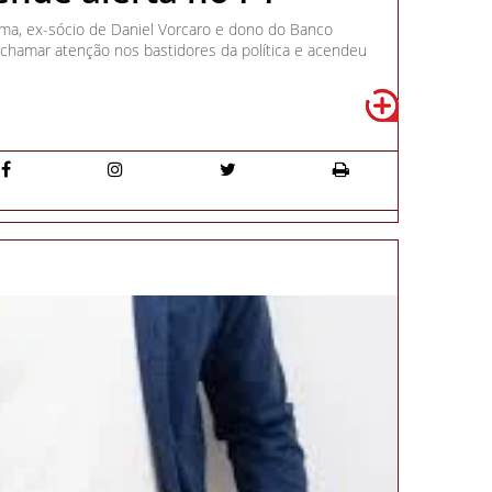
ma, ex-sócio de Daniel Vorcaro e dono do Banco
chamar atenção nos bastidores da política e acendeu