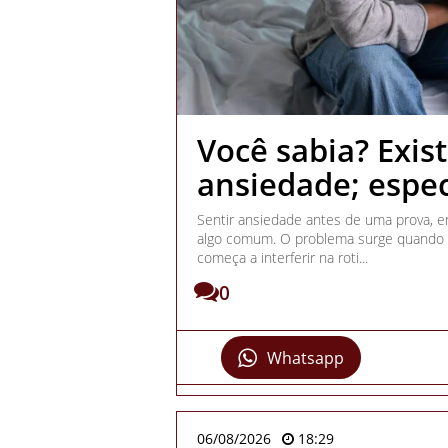
Você sabia? Exis
ansiedade; espec
Sentir ansiedade antes de uma prova, 
algo comum. O problema surge quando e
começa a interferir na roti...
0
Whatsapp
06/08/2026
18:29