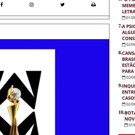
MEMB
LETR
01/0
7.
A PSI
ALGU
CONS
02/0
8.
CANS
BRASI
ESTÃ
PARA
02/0
9.
INQUÉ
ENTR
CASOS
02/0
10.
BOT
NOV
01/