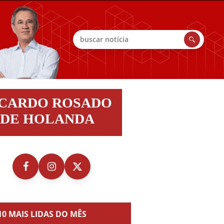
Buscar
do
ICARDO ROSADO
do
DE HOLANDA
nda
10 MAIS LIDAS DO MÊS