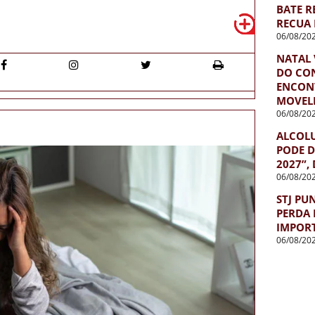
BATE R
RECUA 
06/08/20
NATAL 
DO CO
ENCON
MOVEL
06/08/20
ALCOL
PODE D
2027”,
06/08/20
STJ PU
PERDA 
IMPOR
06/08/20