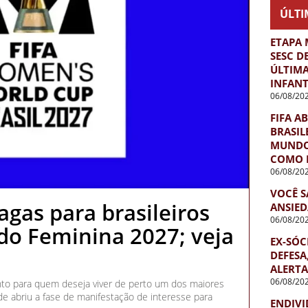
ÚLTI
ETAPA 
SESC D
ÚLTIMA
INFANT
06/08/20
FIFA A
BRASIL
MUNDO 
COMO 
06/08/20
VOCÊ S
agas para brasileiros
ANSIED
06/08/20
o Feminina 2027; veja
EX-SÓC
DEFESA
ALERTA
06/08/20
nto para quem deseja viver de perto um dos maiores
de abriu a fase de manifestação de interesse para
ENDIVI