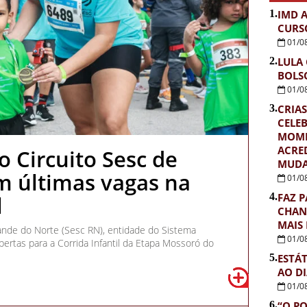
1.
IMD 
CURS
01/0
2.
LULA
BOLS
01/0
3.
CRIAS
CELE
MOME
ACRE
 Circuito Sesc de
MUDA
m últimas vagas na
01/0
4.
FAZ P
l
CHAN
MAIS
ande do Norte (Sesc RN), entidade do Sistema
01/0
ertas para a Corrida Infantil da Etapa Mossoró do
5.
ESTÁ
AO D
01/0
6.
“O PO