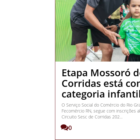
Etapa Mossoró do
Corridas está co
categoria infanti
O Serviço Social do Comércio do Rio Gr
Fecomércio RN, segue com inscrições ab
Circuito Sesc de Corridas 202...
0