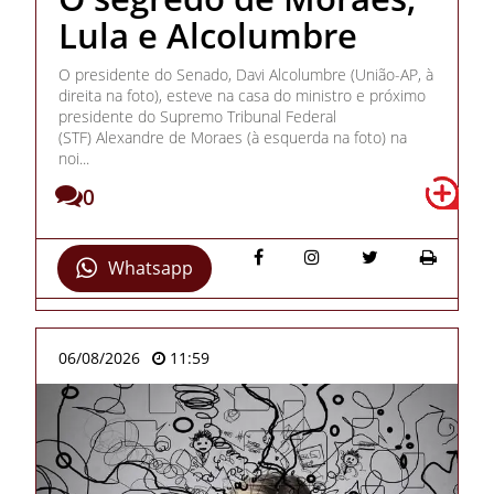
Lula e Alcolumbre
O presidente do Senado, Davi Alcolumbre (União-AP, à
direita na foto), esteve na casa do ministro e próximo
presidente do Supremo Tribunal Federal
(STF) Alexandre de Moraes (à esquerda na foto) na
noi...
0
Whatsapp
06/08/2026
11:59