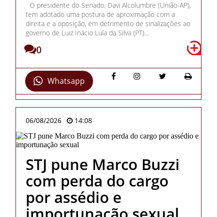
O presidente do Senado, Davi Alcolumbre (União-AP),
tem adotado uma postura de aproximação com a
direita e a oposição, em detrimento de sinalizações ao
governo de Luiz Inácio Lula da Silva (PT)...
0
Whatsapp
06/08/2026
14:08
STJ pune Marco Buzzi
com perda do cargo
por assédio e
importunação sexual