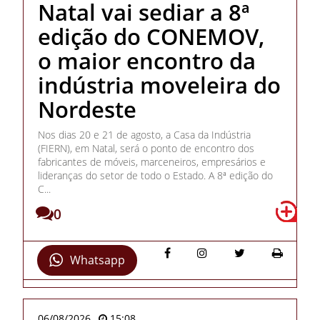
Natal vai sediar a 8ª
edição do CONEMOV,
o maior encontro da
indústria moveleira do
Nordeste
Nos dias 20 e 21 de agosto, a Casa da Indústria
(FIERN), em Natal, será o ponto de encontro dos
fabricantes de móveis, marceneiros, empresários e
lideranças do setor de todo o Estado. A 8ª edição do
C...
0
Whatsapp
06/08/2026
15:08