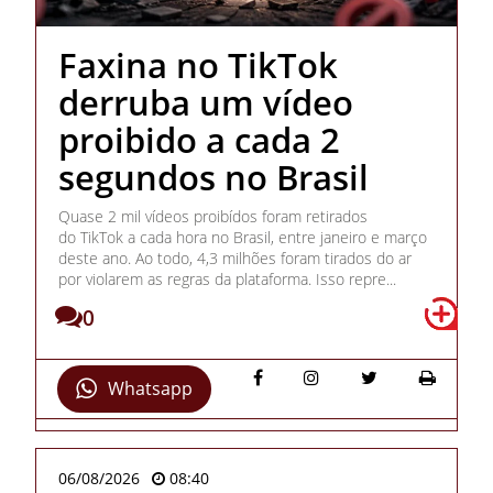
Faxina no TikTok
derruba um vídeo
proibido a cada 2
segundos no Brasil
Quase 2 mil vídeos proibídos foram retirados
do TikTok a cada hora no Brasil, entre janeiro e março
deste ano. Ao todo, 4,3 milhões foram tirados do ar
por violarem as regras da plataforma. Isso repre...
0
Whatsapp
06/08/2026
08:40