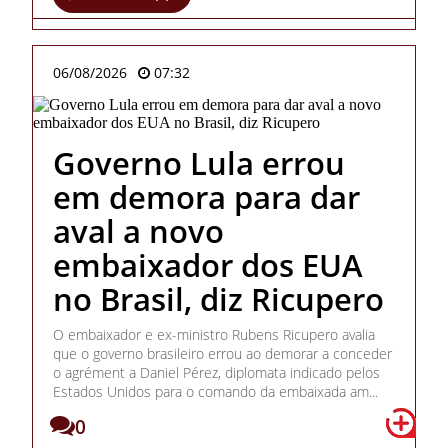
06/08/2026
07:32
Governo Lula errou
em demora para dar
aval a novo
embaixador dos EUA
no Brasil, diz Ricupero
O embaixador e ex-ministro Rubens Ricupero avalia
que o governo brasileiro errou ao demorar a conceder
o agrément a Daniel Pérez, diplomata indicado pelos
Estados Unidos para o comando da embaixada am...
0