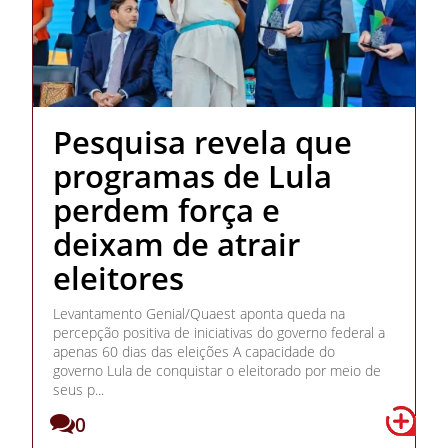
Pesquisa revela que
programas de Lula
perdem força e
deixam de atrair
eleitores
Levantamento Genial/Quaest aponta queda na
percepção positiva de iniciativas do governo federal a
apenas 60 dias das eleições A capacidade do
governo Lula de conquistar o eleitorado por meio de
seus p...
0