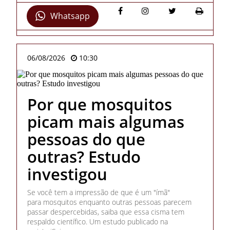
Whatsapp
06/08/2026
10:30
Por que mosquitos
picam mais algumas
pessoas do que
outras? Estudo
investigou
Se você tem a impressão de que é um "ímã"
para mosquitos enquanto outras pessoas parecem
passar despercebidas, saiba que essa cisma tem
respaldo científico. Um estudo publicado na