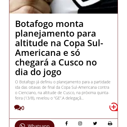
Botafogo monta
planejamento para
altitude na Copa Sul-
Americana e só
chegará a Cusco no
dia do jogo
O Botafogo já definiu o planejamento para a partidade
ida das oitavas de final da Copa Sul-Americana contra
o Cienciano, na altitude de Cusco, na próxima quinta-
feira (13/8), revelou o “GE”.A delegaçã...
0
Whatsapp