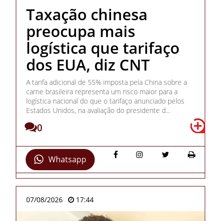
Taxação chinesa
preocupa mais
logística que tarifaço
dos EUA, diz CNT
A tarifa adicional de 55% imposta pela China sobre a
carne brasileira representa um risco maior para a
logística nacional do que o tarifaço anunciado pelos
Estados Unidos, na avaliação do presidente d...
0
Whatsapp
07/08/2026
17:44