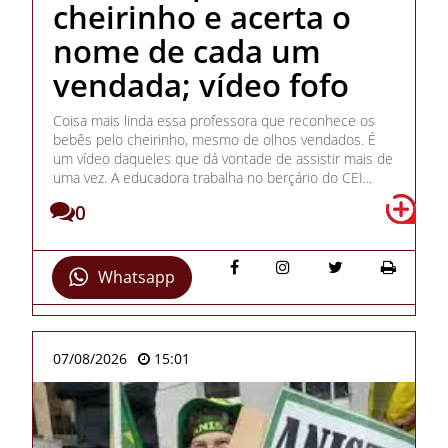
cheirinho e acerta o
nome de cada um
vendada; vídeo fofo
Coisa mais linda essa professora que reconhece os
bebês pelo cheirinho, mesmo de olhos vendados. É
um vídeo daqueles que dá vontade de assistir mais de
uma vez. A educadora trabalha no berçário do CEI...
0
Whatsapp
07/08/2026
15:01