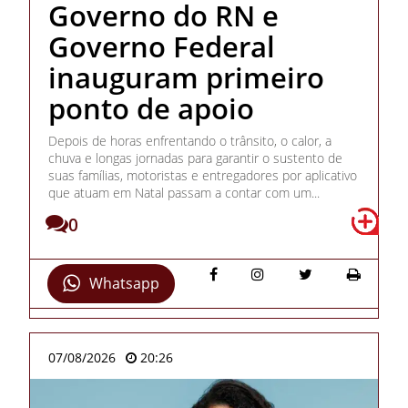
Governo do RN e
Governo Federal
inauguram primeiro
ponto de apoio
Depois de horas enfrentando o trânsito, o calor, a
chuva e longas jornadas para garantir o sustento de
suas famílias, motoristas e entregadores por aplicativo
que atuam em Natal passam a contar com um...
0
Whatsapp
07/08/2026
20:26