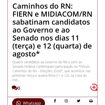
Caminhos do RN:
FIERN e MIDIACOM/RN
sabatinam candidatos
ao Governo e ao
Senado nos dias 11
(terça) e 12 (quarta) de
agosto*
Quatro candidatos ao Governo do RN e sete ao
Senado Federal confirmaram participação no *Fórum
Caminhos do RN – Eleições 2026*, que acontece nas
próximas terça e quarta-feira (11 e 12), na Casa da
Ind...
0
Whatsapp