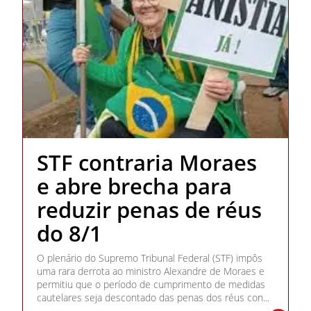
STF contraria Moraes
e abre brecha para
reduzir penas de réus
do 8/1
O plenário do Supremo Tribunal Federal (STF) impôs
uma rara derrota ao ministro Alexandre de Moraes e
permitiu que o período de cumprimento de medidas
cautelares seja descontado das penas dos réus con...