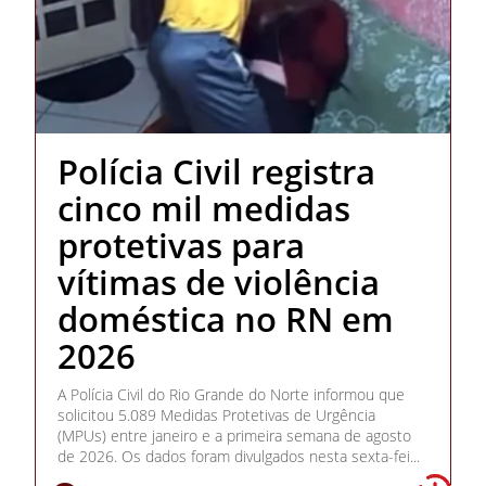
Polícia Civil registra
cinco mil medidas
protetivas para
vítimas de violência
doméstica no RN em
2026
A Polícia Civil do Rio Grande do Norte informou que
solicitou 5.089 Medidas Protetivas de Urgência
(MPUs) entre janeiro e a primeira semana de agosto
de 2026. Os dados foram divulgados nesta sexta-fei...