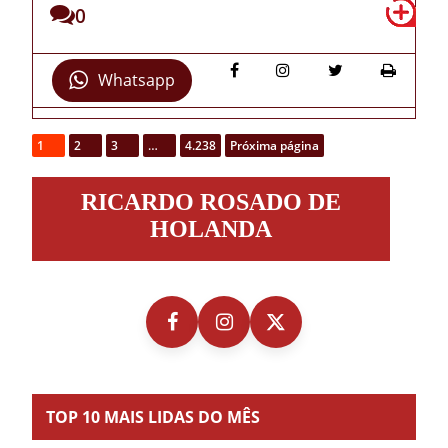
0
Whatsapp
1
2
3
…
4.238
Próxima página
Ricardo
RICARDO ROSADO DE
Rosado
de
HOLANDA
Holanda
TOP 10 MAIS LIDAS DO MÊS