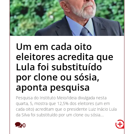
Um em cada oito
eleitores acredita que
Lula foi substituído
por clone ou sósia,
aponta pesquisa
Pesquisa do Instituto Meio/Ideia divulgada nesta
quarta, 5, mostra que 12,5% dos eleitores (um em
cada oito) acreditam que o presidente Luiz Inácio Lula
da Silva foi substituído por um clone ou sósia....
0