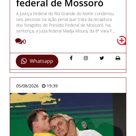
federal de Mossoró
A Justiça Federal do Rio Grande do Norte condenou
seis pessoas na ação penal que trata da recaptura
dos foragidos do Presídio Federal de Mossoró. Na
sentença, a juíza federal Madja Moura, da 8ª Vara F...
0
Whatsapp
05/08/2026
19:39