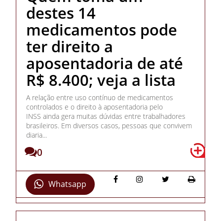
destes 14
medicamentos pode
ter direito a
aposentadoria de até
R$ 8.400; veja a lista
A relação entre uso contínuo de medicamentos
controlados e o direito à aposentadoria pelo
INSS ainda gera muitas dúvidas entre trabalhadores
brasileiros. Em diversos casos, pessoas que convivem
diaria...
0
Whatsapp