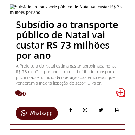
Subsídio ao transporte
público de Natal vai
custar R$ 73 milhões
por ano
A Prefeitura do Natal estima gastar aproximadamente
R$ 73 milhões por ano com o subsídio do transporte
público após o início da operação das empresas que
vencerem a inédita licitação do setor. O valor...
0
Whatsapp