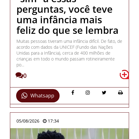
perguntas, você teve
uma infância mais
feliz do que se lembra
Muitas pessoas tiveram uma infância difícil. De fato, de
acordo com dados da UNICEF (Fundo das Nações
Unidas para a Infância), cerca de 400 milhões de
crianças em todo o mundo passam rotineiramente
po...
0
Whatsapp
05/08/2026
17:34