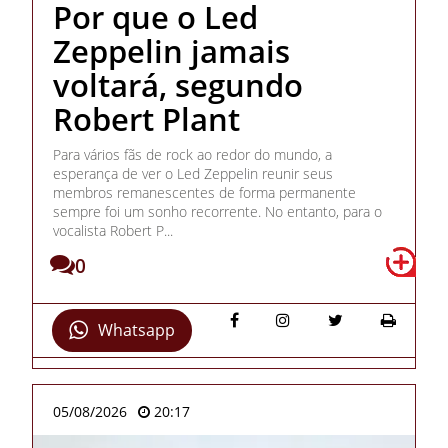
Por que o Led
Zeppelin jamais
voltará, segundo
Robert Plant
Para vários fãs de rock ao redor do mundo, a
esperança de ver o Led Zeppelin reunir seus
membros remanescentes de forma permanente
sempre foi um sonho recorrente. No entanto, para o
vocalista Robert P...
0
Whatsapp
05/08/2026
20:17