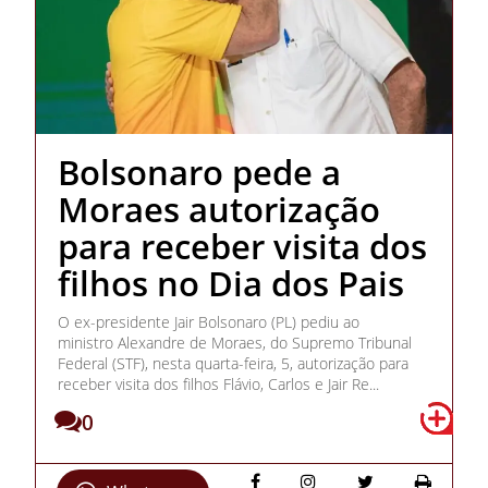
Bolsonaro pede a
Moraes autorização
para receber visita dos
filhos no Dia dos Pais
O ex-presidente Jair Bolsonaro (PL) pediu ao
ministro Alexandre de Moraes, do Supremo Tribunal
Federal (STF), nesta quarta-feira, 5, autorização para
receber visita dos filhos Flávio, Carlos e Jair Re...
0