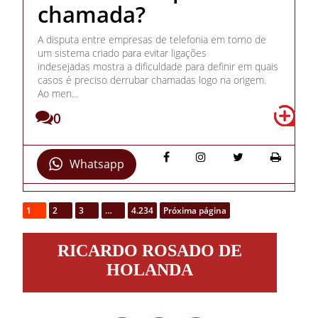
chamada?
A disputa entre empresas de telefonia em torno de
um sistema criado para evitar ligações
indesejadas mostra a dificuldade para definir em quais
casos é preciso derrubar chamadas logo na origem.
Ao men...
0
Whatsapp
1
2
3
…
4.234
Próxima página
Ricardo
RICARDO ROSADO DE
Rosado
de
HOLANDA
Holanda