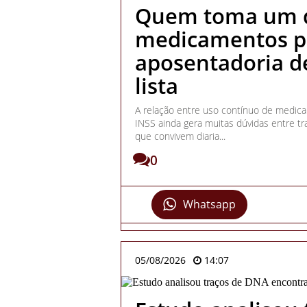
Quem toma um d
medicamentos po
aposentadoria de
lista
A relação entre uso contínuo de medica
INSS ainda gera muitas dúvidas entre tr
que convivem diaria...
0
Whatsapp
05/08/2026
14:07