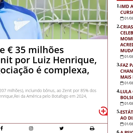
1.
IMD 
CURS
01/0
2.
CRIAS
CELE
MOME
ACRE
e € 35 milhões
MUDA
nit por Luiz Henrique,
01/0
3.
FAZ P
gociação é complexa,
CHAN
MAIS
01/0
07 milhões), incluindo bônus, ao Zenit por 85% dos
4.
LULA
enrique,Rei da América pelo Botafogo em 2024,
BOLS
01/0
5.
ESTÁ
AO D
01/0
6.
A PSI