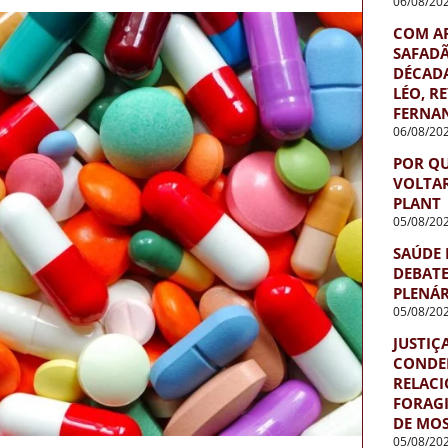
06/08/20
COM AR
SAFADÃ
DÉCADA
LÉO, R
FERNA
06/08/20
POR QU
VOLTA
PLANT
05/08/20
SAÚDE 
DEBATE
PLENÁR
05/08/20
JUSTIÇ
CONDEN
RELACI
FORAGI
DE MO
05/08/20