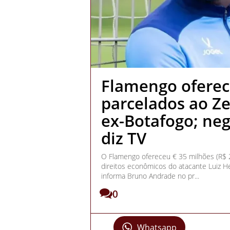
Flamengo oferec
parcelados ao Ze
ex-Botafogo; ne
diz TV
O Flamengo ofereceu € 35 milhões (R$ 2
direitos econômicos do atacante Luiz H
informa Bruno Andrade no pr...
0
Whatsapp