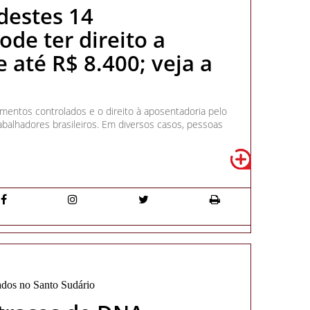
estes 14
de ter direito a
 até R$ 8.400; veja a
mentos controlados e o direito à aposentadoria pelo
abalhadores brasileiros. Em diversos casos, pessoas