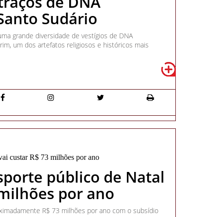
 traços de DNA
Santo Sudário
 uma grande diversidade de vestígios de DNA
im, um dos artefatos religiosos e históricos mais
sporte público de Natal
 milhões por ano
roximadamente R$ 73 milhões por ano com o subsídio