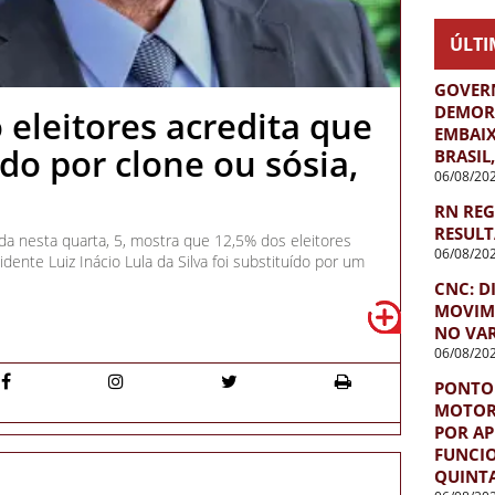
ÚLTI
GOVER
DEMORA
eleitores acredita que
EMBAI
ído por clone ou sósia,
BRASIL
06/08/20
RN REG
RESULT
ada nesta quarta, 5, mostra que 12,5% dos eleitores
06/08/20
ente Luiz Inácio Lula da Silva foi substituído por um
CNC: D
MOVIME
NO VAR
06/08/20
PONTO 
MOTORI
POR AP
FUNCIO
QUINTA