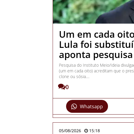
Um em cada oito 
Lula foi substitu
aponta pesquisa
Pesquisa do Instituto Meio/Ideia divulg
(um em cada oito) acreditam que o presid
clone ou sósia....
0
Whatsapp
05/08/2026
15:18