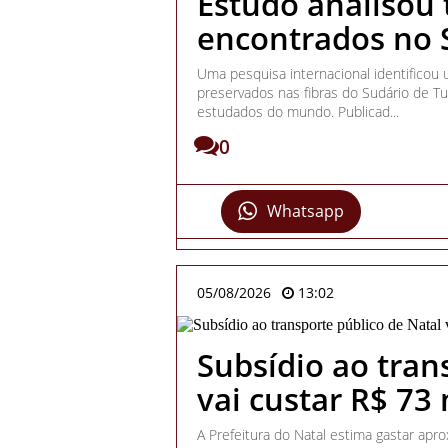
Estudo analisou
encontrados no 
Uma pesquisa internacional identificou
preservados nas fibras do Sudário de Tur
estudados do mundo. Publicad...
0
Whatsapp
05/08/2026
13:02
Subsídio ao tran
vai custar R$ 73
A Prefeitura do Natal estima gastar ap