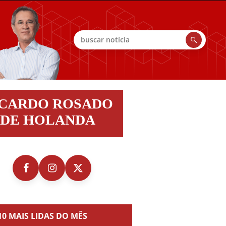
Buscar
do
ICARDO ROSADO
do
DE HOLANDA
nda
10 MAIS LIDAS DO MÊS