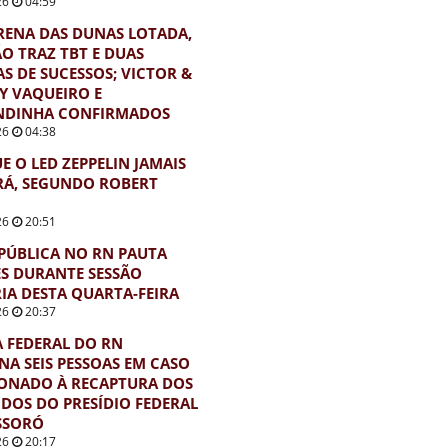
26
04:59
ENA DAS DUNAS LOTADA,
O TRAZ TBT E DUAS
S DE SUCESSOS; VICTOR &
EY VAQUEIRO E
NDINHA CONFIRMADOS
26
04:38
E O LED ZEPPELIN JAMAIS
RÁ, SEGUNDO ROBERT
26
20:51
PÚBLICA NO RN PAUTA
S DURANTE SESSÃO
IA DESTA QUARTA-FEIRA
26
20:37
A FEDERAL DO RN
A SEIS PESSOAS EM CASO
ONADO À RECAPTURA DOS
DOS DO PRESÍDIO FEDERAL
SSORÓ
26
20:17