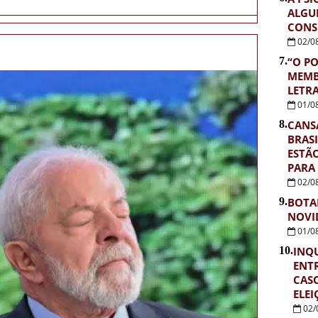
ALGU
CONS
02/0
7.
“O PO
MEMB
LETR
01/0
8.
CANS
BRASI
ESTÃ
PARA
02/0
9.
BOTA
NOVI
01/0
10.
INQU
ENTR
CASO
ELEI
02/