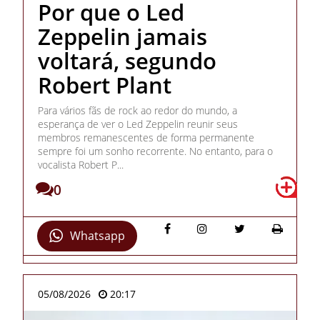
Por que o Led
Zeppelin jamais
voltará, segundo
Robert Plant
Para vários fãs de rock ao redor do mundo, a
esperança de ver o Led Zeppelin reunir seus
membros remanescentes de forma permanente
sempre foi um sonho recorrente. No entanto, para o
vocalista Robert P...
0
Whatsapp
05/08/2026
20:17