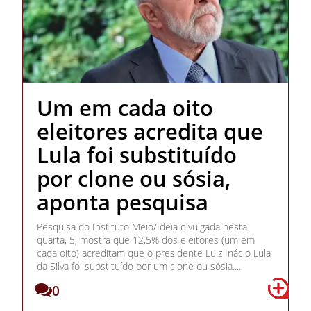
Um em cada oito
eleitores acredita que
Lula foi substituído
por clone ou sósia,
aponta pesquisa
Pesquisa do Instituto Meio/Ideia divulgada nesta
quarta, 5, mostra que 12,5% dos eleitores (um em
cada oito) acreditam que o presidente Luiz Inácio Lula
da Silva foi substituído por um clone ou sósia....
0