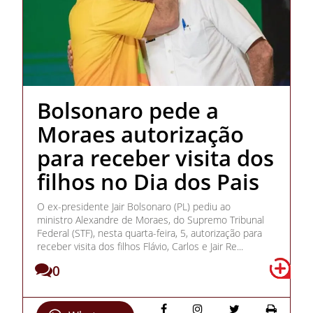
Bolsonaro pede a
Moraes autorização
para receber visita dos
filhos no Dia dos Pais
O ex-presidente Jair Bolsonaro (PL) pediu ao
ministro Alexandre de Moraes, do Supremo Tribunal
Federal (STF), nesta quarta-feira, 5, autorização para
receber visita dos filhos Flávio, Carlos e Jair Re...
0