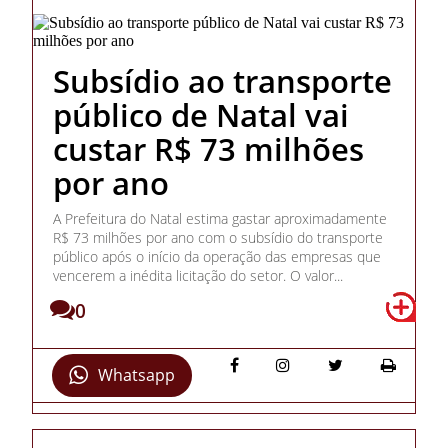
Subsídio ao transporte
público de Natal vai
custar R$ 73 milhões
por ano
A Prefeitura do Natal estima gastar aproximadamente
R$ 73 milhões por ano com o subsídio do transporte
público após o início da operação das empresas que
vencerem a inédita licitação do setor. O valor...
0
Whatsapp