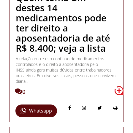
destes 14
medicamentos pode
ter direito a
aposentadoria de até
R$ 8.400; veja a lista
A relação entre uso contínuo de medicamentos
controlados e o direito à aposentadoria pelo
INSS ainda gera muitas dúvidas entre trabalhadores
brasileiros. Em diversos casos, pessoas que convivem
diaria...
0
Whatsapp