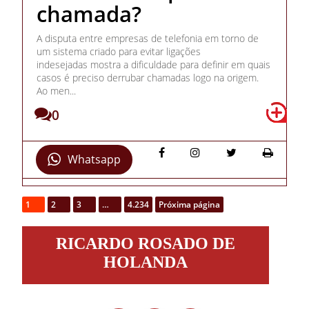
chamada?
A disputa entre empresas de telefonia em torno de
um sistema criado para evitar ligações
indesejadas mostra a dificuldade para definir em quais
casos é preciso derrubar chamadas logo na origem.
Ao men...
0
Whatsapp
1
2
3
…
4.234
Próxima página
Ricardo
RICARDO ROSADO DE
Rosado
de
HOLANDA
Holanda