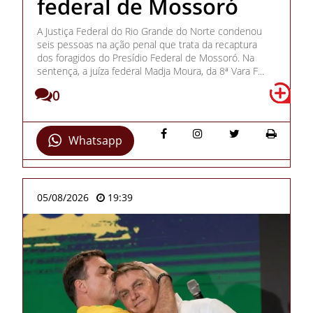
federal de Mossoró
A Justiça Federal do Rio Grande do Norte condenou
seis pessoas na ação penal que trata da recaptura
dos foragidos do Presídio Federal de Mossoró. Na
sentença, a juíza federal Madja Moura, da 8ª Vara F...
0
Whatsapp
05/08/2026
19:39