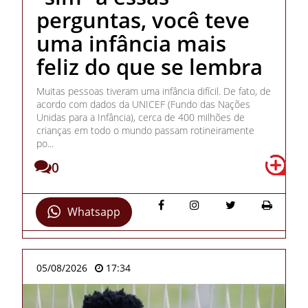
perguntas, você teve
uma infância mais
feliz do que se lembra
Muitas pessoas tiveram uma infância difícil. De fato, de
acordo com dados da UNICEF (Fundo das Nações
Unidas para a Infância), cerca de 400 milhões de
crianças em todo o mundo passam rotineiramente
po...
0
Whatsapp
05/08/2026
17:34