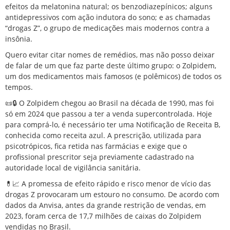
efeitos da melatonina natural; os benzodiazepínicos; alguns
antidepressivos com ação indutora do sono; e as chamadas
“drogas Z”, o grupo de medicações mais modernos contra a
insônia.
Quero evitar citar nomes de remédios, mas não posso deixar
de falar de um que faz parte deste último grupo: o Zolpidem,
um dos medicamentos mais famosos (e polêmicos) de todos os
tempos.
📜🔒 O Zolpidem chegou ao Brasil na década de 1990, mas foi
só em 2024 que passou a ter a venda supercontrolada. Hoje
para comprá-lo, é necessário ter uma Notificação de Receita B,
conhecida como receita azul. A prescrição, utilizada para
psicotrópicos, fica retida nas farmácias e exige que o
profissional prescritor seja previamente cadastrado na
autoridade local de vigilância sanitária.
💊📈 A promessa de efeito rápido e risco menor de vício das
drogas Z provocaram um estouro no consumo. De acordo com
dados da Anvisa, antes da grande restrição de vendas, em
2023, foram cerca de 17,7 milhões de caixas do Zolpidem
vendidas no Brasil.