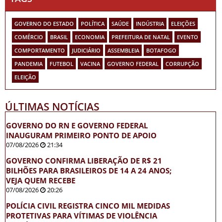
GOVERNO DO ESTADO
POLÍTICA
SAÚDE
INDÚSTRIA
ELEIÇÕES
COMÉRCIO
BRASIL
ECONOMIA
PREFEITURA DE NATAL
EVENTO
COMPORTAMENTO
JUDICIÁRIO
ASSEMBLEIA
BOTAFOGO
PANDEMIA
FUTEBOL
VACINA
GOVERNO FEDERAL
CORRUPÇÃO
ELEIÇÃO
ÚLTIMAS NOTÍCIAS
GOVERNO DO RN E GOVERNO FEDERAL
INAUGURAM PRIMEIRO PONTO DE APOIO
07/08/2026
21:34
GOVERNO CONFIRMA LIBERAÇÃO DE R$ 21
BILHÕES PARA BRASILEIROS DE 14 A 24 ANOS;
VEJA QUEM RECEBE
07/08/2026
20:26
POLÍCIA CIVIL REGISTRA CINCO MIL MEDIDAS
PROTETIVAS PARA VÍTIMAS DE VIOLÊNCIA