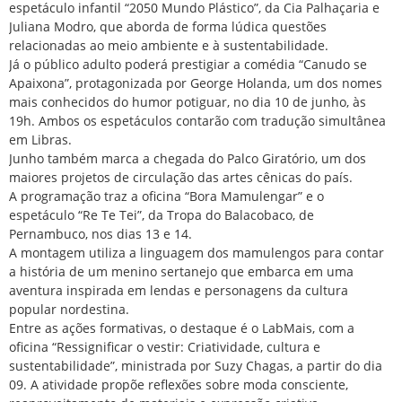
espetáculo infantil “2050 Mundo Plástico”, da Cia Palhaçaria e
Juliana Modro, que aborda de forma lúdica questões
relacionadas ao meio ambiente e à sustentabilidade.
Já o público adulto poderá prestigiar a comédia “Canudo se
Apaixona”, protagonizada por George Holanda, um dos nomes
mais conhecidos do humor potiguar, no dia 10 de junho, às
19h. Ambos os espetáculos contarão com tradução simultânea
em Libras.
Junho também marca a chegada do Palco Giratório, um dos
maiores projetos de circulação das artes cênicas do país.
A programação traz a oficina “Bora Mamulengar” e o
espetáculo “Re Te Tei”, da Tropa do Balacobaco, de
Pernambuco, nos dias 13 e 14.
A montagem utiliza a linguagem dos mamulengos para contar
a história de um menino sertanejo que embarca em uma
aventura inspirada em lendas e personagens da cultura
popular nordestina.
Entre as ações formativas, o destaque é o LabMais, com a
oficina “Ressignificar o vestir: Criatividade, cultura e
sustentabilidade”, ministrada por Suzy Chagas, a partir do dia
09. A atividade propõe reflexões sobre moda consciente,