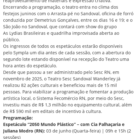
reaproveitamento de materiais e expressão criativa.
Encerrando a programação, o teatro entra no clima dos
festejos juninos com o Arrasta-pé no Sandoval, oficina de forró
conduzida por Demetrius Gonçalves, entre os dias 16 e 19; e o
São João no Sandoval, que contará com show do grupo
As Lydias Brasileiras e quadrilha improvisada aberta ao
público.
Os ingressos de todos os espetáculos estarão disponíveis
pelo Sympla um dia antes de cada sessão, com a abertura do
segundo lote estando disponível na recepção do Teatro uma
hora antes do espetáculo.
Desde que passou a ser administrado pelo Sesc RN, em
novembro de 2025, o Teatro Sesc Sandoval Wanderley já
realizou 82 ações culturais e beneficiou mais de 15 mil
pessoas. Para viabilizar a programação e fomentar a produção
artística local, o Sistema Fecomércio RN, por meio do Sesc,
investiu mais de R$ 1,3 milhão no equipamento cultural, além
de R$ 590 mil em editais de incentivo à cultura.
Programação:
Espetáculo “2050 Mundo Plástico” – com Cia Palhaçaria e
Juliana Modro (RN):
03 de junho (Quarta-feira) | 09h e 15h (2
sessões)