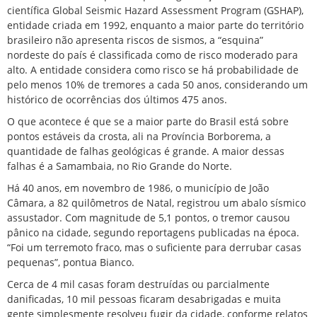
científica Global Seismic Hazard Assessment Program (GSHAP),
entidade criada em 1992, enquanto a maior parte do território
brasileiro não apresenta riscos de sismos, a “esquina”
nordeste do país é classificada como de risco moderado para
alto. A entidade considera como risco se há probabilidade de
pelo menos 10% de tremores a cada 50 anos, considerando um
histórico de ocorrências dos últimos 475 anos.
O que acontece é que se a maior parte do Brasil está sobre
pontos estáveis da crosta, ali na Província Borborema, a
quantidade de falhas geológicas é grande. A maior dessas
falhas é a Samambaia, no Rio Grande do Norte.
Há 40 anos, em novembro de 1986, o município de João
Câmara, a 82 quilômetros de Natal, registrou um abalo sísmico
assustador. Com magnitude de 5,1 pontos, o tremor causou
pânico na cidade, segundo reportagens publicadas na época.
“Foi um terremoto fraco, mas o suficiente para derrubar casas
pequenas”, pontua Bianco.
Cerca de 4 mil casas foram destruídas ou parcialmente
danificadas, 10 mil pessoas ficaram desabrigadas e muita
gente simplesmente resolveu fugir da cidade, conforme relatos