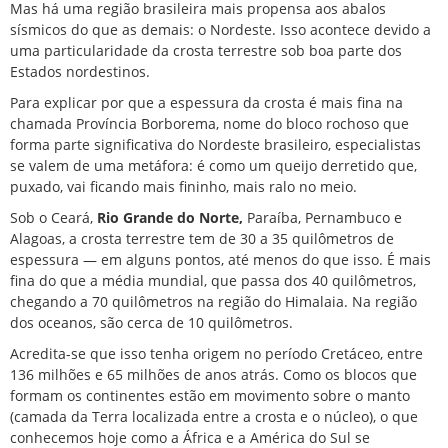
Mas há uma região brasileira mais propensa aos abalos
sísmicos do que as demais: o Nordeste. Isso acontece devido a
uma particularidade da crosta terrestre sob boa parte dos
Estados nordestinos.
Para explicar por que a espessura da crosta é mais fina na
chamada Província Borborema, nome do bloco rochoso que
forma parte significativa do Nordeste brasileiro, especialistas
se valem de uma metáfora: é como um queijo derretido que,
puxado, vai ficando mais fininho, mais ralo no meio.
Sob o Ceará,
Rio Grande do Norte,
Paraíba, Pernambuco e
Alagoas, a crosta terrestre tem de 30 a 35 quilômetros de
espessura — em alguns pontos, até menos do que isso. É mais
fina do que a média mundial, que passa dos 40 quilômetros,
chegando a 70 quilômetros na região do Himalaia. Na região
dos oceanos, são cerca de 10 quilômetros.
Acredita-se que isso tenha origem no período Cretáceo, entre
136 milhões e 65 milhões de anos atrás. Como os blocos que
formam os continentes estão em movimento sobre o manto
(camada da Terra localizada entre a crosta e o núcleo), o que
conhecemos hoje como a África e a América do Sul se