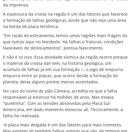
da imprensa.
A espessura da crosta na região é um dos fatores que favorece
a formação de falhas geológicas, ainda que não seja uma área
na borda de placa tectônica.
“Em razão do estiramento, temos umas regiões mais frágeis do
que outras aqui no Nordeste. Há falhas e fraturas, condições
favoráveis de deslocamentos”, pontua Nascimento.
E não é só isso. Essa atividade sísmica da região ocorre porque
o material da crosta dali tem, na história geológica, um
acúmulo de falhas já em sua formação — o jogo de empurra-
empurra entre as placas, que ocorre desde a formação do
planeta, deixa alguns pontos menos assentados.
No caso do sismo de João Câmara, acredita-se que a falha
responsável já existisse há milhões de anos. Mas estava
“quietinha”. Com as tensões absorvidas pela Placa Sul-
Americana, em dado momento estourou ali. Tecnicamente, a
falha foi reativada.
“A placa mais delgada é um dos fatores para mais tremores.
Mas existem ali também falhas antigas que são, de tempos em