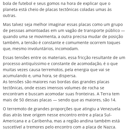
bola de futebol e seus gomos na hora de explicar que o
planeta está cheio de placas tectônicas coladas umas às
outras.
Mas talvez seja melhor imaginar essas placas como um grupo
de pessoas amontoadas em um vagão de transporte público —
quando uma se movimenta, a outra precisa mudar de posição
também, a tensão é constante e comumente ocorrem toques
que, mesmo involuntários, incomodam.
Essas tensões entre os materiais, essa fricção resultante de um
processo antiquíssimo e constante de acomodação, é o que
muitas vezes causa terremotos, pela energia que vai se
acumulando e, uma hora, se dispersa.
As tensões são maiores nas bordas das grandes placas
tectônicas, onde esses imensos volumes de rocha se
encontram e buscam acomodar suas fronteiras. A Terra tem
mais de 50 dessas placas — sendo que as maiores, são 14.
O terremoto de grandes proporções que atingiu a Venezuela
dias atrás teve origem nesse encontro entre a placa Sul-
Americana e a Caribenha, mas a região andina também está
suscetível a tremores pelo encontro com a placa de Nazca.