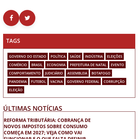
TAGS
GOVERNO DO ESTADO
POLÍTICA
SAÚDE
INDÚSTRIA
ELEIÇÕES
COMÉRCIO
BRASIL
ECONOMIA
PREFEITURA DE NATAL
EVENTO
COMPORTAMENTO
JUDICIÁRIO
ASSEMBLEIA
BOTAFOGO
PANDEMIA
FUTEBOL
VACINA
GOVERNO FEDERAL
CORRUPÇÃO
ELEIÇÃO
ÚLTIMAS NOTÍCIAS
REFORMA TRIBUTÁRIA: COBRANÇA DE
NOVOS IMPOSTOS SOBRE CONSUMO
COMEÇA EM 2027; VEJA COMO VAI
FUNCIONAR E O QUE FALTA DEFINIR