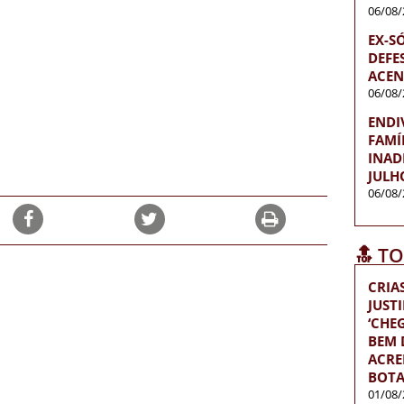
06/08/
EX-S
DEFES
ACEN
06/08/
ENDI
FAMÍ
INAD
JULH
06/08/
🔝 T
CRIA
JUST
‘CH
BEM D
ACRE
BOTA
01/08/