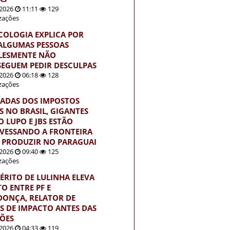
2026
11:11
129
izações
ICOLOGIA EXPLICA POR
ALGUMAS PESSOAS
LESMENTE NÃO
EGUEM PEDIR DESCULPAS
2026
06:18
128
izações
ADAS DOS IMPOSTOS
S NO BRASIL, GIGANTES
 LUPO E JBS ESTÃO
VESSANDO A FRONTEIRA
 PRODUZIR NO PARAGUAI
2026
09:40
125
izações
ÉRITO DE LULINHA ELEVA
TO ENTRE PF E
ONÇA, RELATOR DE
S DE IMPACTO ANTES DAS
ÇÕES
2026
04:33
119