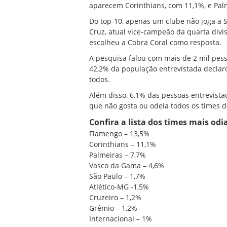
aparecem
Corinthians
, com 11,1%, e
Pal
Do top-10, apenas um clube não joga a
S
Cruz
,
atual vice-campeão da quarta divi
escolheu a Cobra Coral como resposta.
A pesquisa falou com mais de 2 mil pes
42,2% da população entrevistada decla
todos.
Além disso, 6,1% das pessoas entrevista
que não gosta ou odeia todos os times do
Confira a lista dos times mais odia
Flamengo – 13,5%
Corinthians – 11,1%
Palmeiras – 7,7%
Vasco da Gama – 4,6%
São Paulo – 1,7%
Atlético-MG -1,5%
Cruzeiro – 1,2%
Grêmio – 1,2%
Internacional – 1%