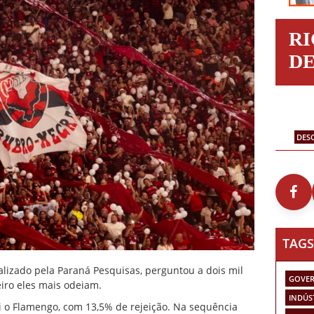
R
D
DES
TAGS
lizado pela Paraná Pesquisas, perguntou a dois mil
GOVER
eiro eles mais odeiam.
INDÚS
i o
Flamengo
, com 13,5% de rejeição. Na sequência