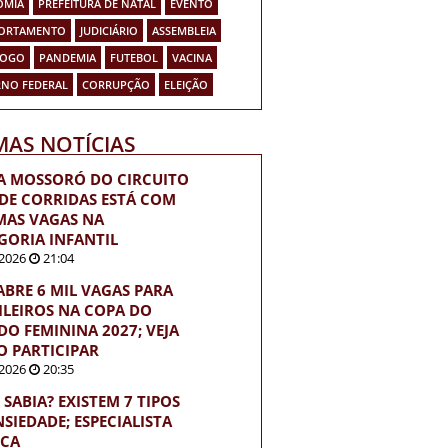
OMIA
PREFEITURA DE NATAL
EVENTO
ORTAMENTO
JUDICIÁRIO
ASSEMBLEIA
FOGO
PANDEMIA
FUTEBOL
VACINA
NO FEDERAL
CORRUPÇÃO
ELEIÇÃO
MAS NOTÍCIAS
A MOSSORÓ DO CIRCUITO
 DE CORRIDAS ESTÁ COM
MAS VAGAS NA
GORIA INFANTIL
2026
21:04
 ABRE 6 MIL VAGAS PARA
ILEIROS NA COPA DO
O FEMININA 2027; VEJA
 PARTICIPAR
2026
20:35
 SABIA? EXISTEM 7 TIPOS
NSIEDADE; ESPECIALISTA
ICA