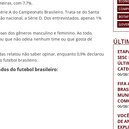
ECON
meiras
, com 7,7%.
COMP
érie A
do
Campeonato Brasileiro
. Trata-se do
Santa
BOTA
são nacional
, a
Série D
. Dos entrevistados, apenas 1%
GOVER
soas dos gêneros masculino e feminino. Ao todo,
rou que não odeia nenhum time ou que gosta de
ÚLTI
ETAP
das relatou não saber opinar, enquanto 0,9% declarou
SESC
 futebol brasileiro.
ÚLTI
CATE
dos do futebol brasileiro:
06/08/
FIFA
BRAS
MUND
COMO
06/08/
VOCÊ
DE A
EXPL