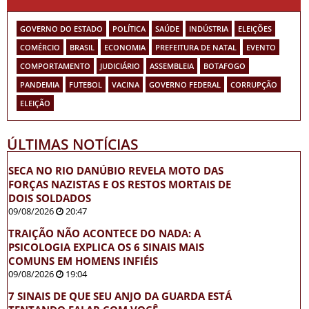
GOVERNO DO ESTADO
POLÍTICA
SAÚDE
INDÚSTRIA
ELEIÇÕES
COMÉRCIO
BRASIL
ECONOMIA
PREFEITURA DE NATAL
EVENTO
COMPORTAMENTO
JUDICIÁRIO
ASSEMBLEIA
BOTAFOGO
PANDEMIA
FUTEBOL
VACINA
GOVERNO FEDERAL
CORRUPÇÃO
ELEIÇÃO
ÚLTIMAS NOTÍCIAS
SECA NO RIO DANÚBIO REVELA MOTO DAS
FORÇAS NAZISTAS E OS RESTOS MORTAIS DE
DOIS SOLDADOS
09/08/2026
20:47
TRAIÇÃO NÃO ACONTECE DO NADA: A
PSICOLOGIA EXPLICA OS 6 SINAIS MAIS
COMUNS EM HOMENS INFIÉIS
09/08/2026
19:04
7 SINAIS DE QUE SEU ANJO DA GUARDA ESTÁ