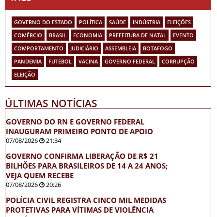
GOVERNO DO ESTADO
POLÍTICA
SAÚDE
INDÚSTRIA
ELEIÇÕES
COMÉRCIO
BRASIL
ECONOMIA
PREFEITURA DE NATAL
EVENTO
COMPORTAMENTO
JUDICIÁRIO
ASSEMBLEIA
BOTAFOGO
PANDEMIA
FUTEBOL
VACINA
GOVERNO FEDERAL
CORRUPÇÃO
ELEIÇÃO
ÚLTIMAS NOTÍCIAS
GOVERNO DO RN E GOVERNO FEDERAL
INAUGURAM PRIMEIRO PONTO DE APOIO
07/08/2026
21:34
GOVERNO CONFIRMA LIBERAÇÃO DE R$ 21
BILHÕES PARA BRASILEIROS DE 14 A 24 ANOS;
VEJA QUEM RECEBE
07/08/2026
20:26
POLÍCIA CIVIL REGISTRA CINCO MIL MEDIDAS
PROTETIVAS PARA VÍTIMAS DE VIOLÊNCIA