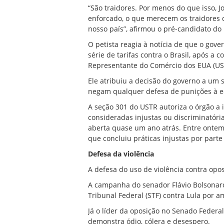
“São traidores. Por menos do que isso, J
enforcado, o que merecem os traidores d
nosso país”, afirmou o pré-candidato do 
O petista reagia à notícia de que o gov
série de tarifas contra o Brasil, após a
Representante do Comércio dos EUA (UST
Ele atribuiu a decisão do governo a um 
negam qualquer defesa de punições à ec
A seção 301 do USTR autoriza o órgão a 
consideradas injustas ou discriminatórias
aberta quase um ano atrás. Entre ontem
que concluiu práticas injustas por parte 
Defesa da violência
A defesa do uso de violência contra opos
A campanha do senador Flávio Bolsonaro
Tribunal Federal (STF) contra Lula por am
Já o líder da oposição no Senado Federal
demonstra ódio, cólera e desespero.