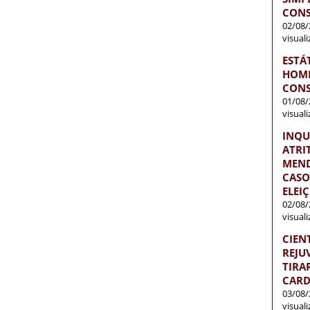
CONS
02/08/
visual
ESTÁ
HOME
CONS
01/08/
visual
INQU
ATRI
MEND
CASO
ELEI
02/08/
visual
CIEN
REJU
TIRA
CARD
03/08/
visual