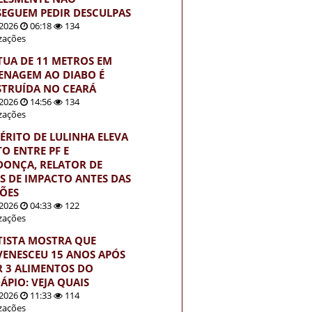
EGUEM PEDIR DESCULPAS
2026
06:18
134
izações
TUA DE 11 METROS EM
NAGEM AO DIABO É
TRUÍDA NO CEARÁ
2026
14:56
134
izações
ÉRITO DE LULINHA ELEVA
TO ENTRE PF E
ONÇA, RELATOR DE
S DE IMPACTO ANTES DAS
ÇÕES
2026
04:33
122
izações
TISTA MOSTRA QUE
VENESCEU 15 ANOS APÓS
R 3 ALIMENTOS DO
ÁPIO: VEJA QUAIS
2026
11:33
114
izações