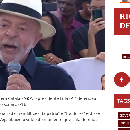
R
D
DES
em Catalão (GO), o presidente Lula (PT) defendeu
TAGS
olsonaro (PL).
aro de “vendilhões da pátria” e “traidores” e disse
GOVER
 Veja abaixo o vídeo do momento que Lula defende
INDÚS