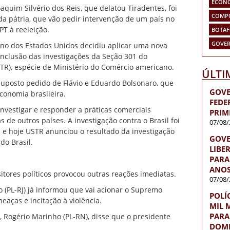
ECON
oaquim Silvério dos Reis, que delatou Tiradentes, foi
COMP
a pátria, que vão pedir intervenção de um país no
PT à reeleição.
BOTA
GOVER
erno dos Estados Unidos decidiu aplicar uma nova
 conclusão das investigações da Seção 301 do
R), espécie de Ministério do Comércio americano.
ÚLTI
suposto pedido de Flávio e Eduardo Bolsonaro, que
GOVE
onomia brasileira.
FEDE
investigar e responder a práticas comerciais
PRIM
 de outros países. A investigação contra o Brasil foi
07/08/
 e hoje USTR anunciou o resultado da investigação
GOVE
do Brasil.
LIBE
PARA 
ANOS
itores políticos provocou outras reações imediatas.
07/08/
 (PL-RJ) já informou que vai acionar o Supremo
POLÍ
eaças e incitação à violência.
MIL 
PARA
, Rogério Marinho (PL-RN), disse que o presidente
DOMÉ