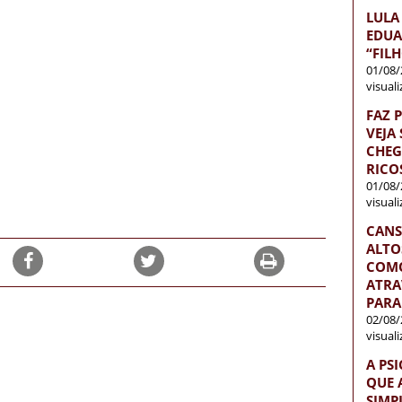
LULA
EDUA
“FIL
01/08/
visual
FAZ 
VEJA
CHEG
RICO
01/08/
visual
CANS
ALTO
COMO
ATRA
PARA
02/08/
visual
A PS
QUE 
SIMP