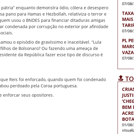
07/08/
 pátria” enquanto demonstra ódio, cólera e desespero
TAXA
sa pano para Hamas e Hezbollah, relativiza o terror e
MAIS
É quem usou o BNDES para financiar ditaduras amigas
TARI
tar condenada por corrupção no exterior por afinidade
07/08/
ociais
.
PL P
amou o episódio de gravíssimo e inaceitável. “Lula
MARC
s filhos de Bolsonaro? Ou fazendo uma ameaça de
VAZA
esidente da República fazer esse tipo de discurso é
07/08/
🔝 T
r que Reis foi enforcado, quando quem foi condenado
acabou perdoado pela Coroa portuguesa.
CRIA
JUST
 enforcar seus opositores.
‘CH
BEM D
ACRE
BOTA
01/08/
visual