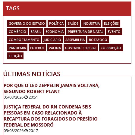
TAGS
GOVERNO DO ESTADO
POLÍTICA
SAÚDE
INDÚSTRIA
ELEIÇÕES
COMÉRCIO
BRASIL
ECONOMIA
PREFEITURA DE NATAL
EVENTO
COMPORTAMENTO
JUDICIÁRIO
ASSEMBLEIA
BOTAFOGO
PANDEMIA
FUTEBOL
VACINA
GOVERNO FEDERAL
CORRUPÇÃO
ELEIÇÃO
ÚLTIMAS NOTÍCIAS
POR QUE O LED ZEPPELIN JAMAIS VOLTARÁ,
SEGUNDO ROBERT PLANT
05/08/2026
20:51
JUSTIÇA FEDERAL DO RN CONDENA SEIS
PESSOAS EM CASO RELACIONADO À
RECAPTURA DOS FORAGIDOS DO PRESÍDIO
FEDERAL DE MOSSORÓ
05/08/2026
20:17