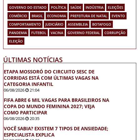
GOVERNO DO ESTADO
POLÍTICA
SAÚDE
INDÚSTRIA
ELEIÇÕES
COMÉRCIO
BRASIL
ECONOMIA
PREFEITURA DE NATAL
EVENTO
COMPORTAMENTO
JUDICIÁRIO
ASSEMBLEIA
BOTAFOGO
PANDEMIA
FUTEBOL
VACINA
GOVERNO FEDERAL
CORRUPÇÃO
ELEIÇÃO
ÚLTIMAS NOTÍCIAS
ETAPA MOSSORÓ DO CIRCUITO SESC DE
CORRIDAS ESTÁ COM ÚLTIMAS VAGAS NA
CATEGORIA INFANTIL
06/08/2026
21:04
FIFA ABRE 6 MIL VAGAS PARA BRASILEIROS NA
COPA DO MUNDO FEMININA 2027; VEJA
COMO PARTICIPAR
06/08/2026
20:35
VOCÊ SABIA? EXISTEM 7 TIPOS DE ANSIEDADE;
ESPECIALISTA EXPLICA