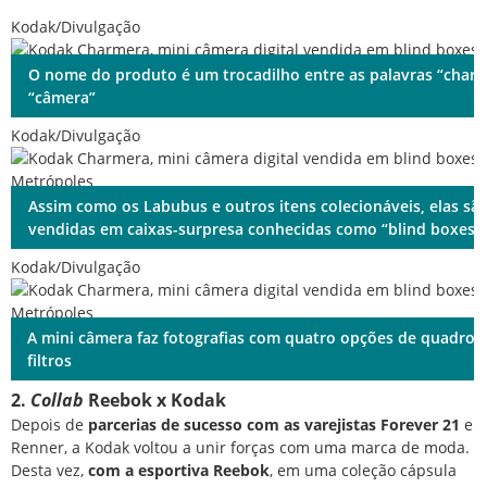
Kodak/Divulgação
O nome do produto é um trocadilho entre as palavras “charm
“câmera”
Kodak/Divulgação
Assim como os Labubus e outros itens colecionáveis, elas sã
vendidas em caixas-surpresa conhecidas como “blind boxes”
Kodak/Divulgação
A mini câmera faz fotografias com quatro opções de quadros 
filtros
2.
Collab
Reebok x Kodak
Depois de
parcerias de sucesso com as varejistas Forever 21
e
Renner, a Kodak voltou a unir forças com uma marca de moda.
Desta vez,
com a esportiva Reebok
, em uma coleção cápsula