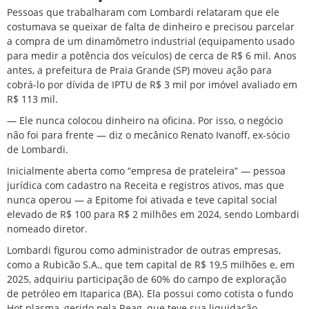
Pessoas que trabalharam com Lombardi relataram que ele
costumava se queixar de falta de dinheiro e precisou parcelar
a compra de um dinamômetro industrial (equipamento usado
para medir a potência dos veículos) de cerca de R$ 6 mil. Anos
antes, a prefeitura de Praia Grande (SP) moveu ação para
cobrá-lo por dívida de IPTU de R$ 3 mil por imóvel avaliado em
R$ 113 mil.
— Ele nunca colocou dinheiro na oficina. Por isso, o negócio
não foi para frente — diz o mecânico Renato Ivanoff, ex-sócio
de Lombardi.
Inicialmente aberta como “empresa de prateleira” — pessoa
jurídica com cadastro na Receita e registros ativos, mas que
nunca operou — a Epitome foi ativada e teve capital social
elevado de R$ 100 para R$ 2 milhões em 2024, sendo Lombardi
nomeado diretor.
Lombardi figurou como administrador de outras empresas,
como a Rubicão S.A., que tem capital de R$ 19,5 milhões e, em
2025, adquiriu participação de 60% do campo de exploração
de petróleo em Itaparica (BA). Ela possui como cotista o fundo
Hot plasma, gerido pela Reag, que teve sua liquidação