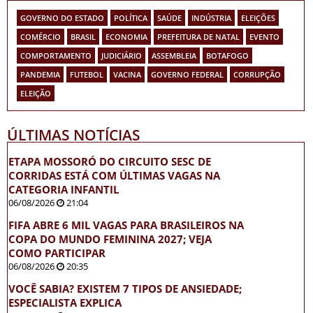
GOVERNO DO ESTADO
POLÍTICA
SAÚDE
INDÚSTRIA
ELEIÇÕES
COMÉRCIO
BRASIL
ECONOMIA
PREFEITURA DE NATAL
EVENTO
COMPORTAMENTO
JUDICIÁRIO
ASSEMBLEIA
BOTAFOGO
PANDEMIA
FUTEBOL
VACINA
GOVERNO FEDERAL
CORRUPÇÃO
ELEIÇÃO
ÚLTIMAS NOTÍCIAS
ETAPA MOSSORÓ DO CIRCUITO SESC DE
CORRIDAS ESTÁ COM ÚLTIMAS VAGAS NA
CATEGORIA INFANTIL
06/08/2026
21:04
FIFA ABRE 6 MIL VAGAS PARA BRASILEIROS NA
COPA DO MUNDO FEMININA 2027; VEJA
COMO PARTICIPAR
06/08/2026
20:35
VOCÊ SABIA? EXISTEM 7 TIPOS DE ANSIEDADE;
ESPECIALISTA EXPLICA