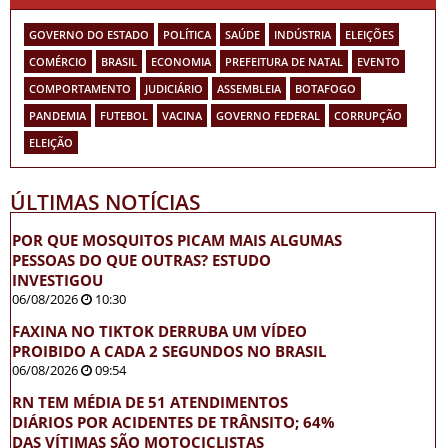
GOVERNO DO ESTADO
POLÍTICA
SAÚDE
INDÚSTRIA
ELEIÇÕES
COMÉRCIO
BRASIL
ECONOMIA
PREFEITURA DE NATAL
EVENTO
COMPORTAMENTO
JUDICIÁRIO
ASSEMBLEIA
BOTAFOGO
PANDEMIA
FUTEBOL
VACINA
GOVERNO FEDERAL
CORRUPÇÃO
ELEIÇÃO
ÚLTIMAS NOTÍCIAS
POR QUE MOSQUITOS PICAM MAIS ALGUMAS
PESSOAS DO QUE OUTRAS? ESTUDO
INVESTIGOU
06/08/2026
10:30
FAXINA NO TIKTOK DERRUBA UM VÍDEO
PROIBIDO A CADA 2 SEGUNDOS NO BRASIL
06/08/2026
09:54
RN TEM MÉDIA DE 51 ATENDIMENTOS
DIÁRIOS POR ACIDENTES DE TRÂNSITO; 64%
DAS VÍTIMAS SÃO MOTOCICLISTAS