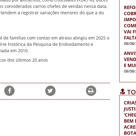
ens considerados carros-chefes de vendas nessa data,
REFO
, tendem a registrar variações menores do que a do
COBR
IMPO
COME
VAI 
FALT
l de famílias com contas em atraso atingiu em 2025 o
08/08/
érie histórica da Pesquisa de Endividamento e
ciada em 2010.
ANVI
VEND
icos dos últimos 20 anos
E MU
08/08/
🔝 T
CRIA
JUST
‘CH
BEM D
ACRE
BOTA