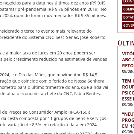
ECON
e negócios para a data nos últimos dez anos (R$ 9,45
patamar pré-pandemia (R$ 9,76 bilhões em 2019). No
COMP
a 2024, quando foram movimentados R$ 9,85 bilhões,
BOTA
GOVER
nsiderado o terceiro evento mais relevante do
o presidente do Sistema CNC-Sesc-Senac, José Roberto
ÚLTI
s e a maior taxa de juros em 20 anos podem ser
VITÓ
s pelo crescimento reduzido na estimativa de vendas
ABC 
RETO
09/08/
 2024, e o Dia das Mães, que movimentou R$ 14,5
TEM 
ação que coincide com o feriado de Nossa Senhora
ROUP
ômetro para o último trimestre do ano, que ainda vai
PSIC
 detalha o economista-chefe da CNC, Fabio Bentes.
ESSE
09/08/
l de Preços ao Consumidor Amplo (IPCA-15), a
“NEU
 da cesta composta por 11 grupos de bens e serviços
PROG
nte variação de 8,5% em relação à data em 2024.
EM 1
09/08/
xado por alimentos, como chocolates (+24,7%), doces