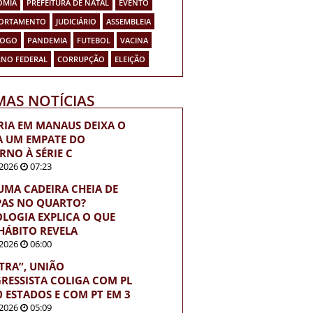
OMIA
PREFEITURA DE NATAL
EVENTO
ORTAMENTO
JUDICIÁRIO
ASSEMBLEIA
FOGO
PANDEMIA
FUTEBOL
VACINA
NO FEDERAL
CORRUPÇÃO
ELEIÇÃO
MAS NOTÍCIAS
RIA EM MANAUS DEIXA O
A UM EMPATE DO
RNO À SÉRIE C
2026
07:23
UMA CADEIRA CHEIA DE
AS NO QUARTO?
OLOGIA EXPLICA O QUE
 HÁBITO REVELA
2026
06:00
TRA”, UNIÃO
RESSISTA COLIGA COM PL
0 ESTADOS E COM PT EM 3
2026
05:09