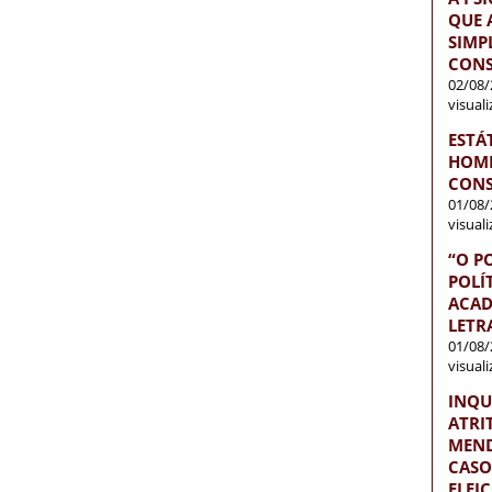
QUE 
SIMP
CONS
02/08/
visual
ESTÁ
HOME
CONS
01/08/
visual
“O P
POLÍ
ACAD
LETR
01/08/
visual
INQU
ATRI
MEND
CASO
ELEI