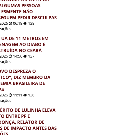
ALGUMAS PESSOAS
LESMENTE NÃO
EGUEM PEDIR DESCULPAS
2026
06:18
138
izações
TUA DE 11 METROS EM
NAGEM AO DIABO É
TRUÍDA NO CEARÁ
2026
14:56
137
izações
OVO DESPREZA O
TICO”, DIZ MEMBRO DA
EMIA BRASILEIRA DE
AS
2026
11:11
136
izações
ÉRITO DE LULINHA ELEVA
TO ENTRE PF E
ONÇA, RELATOR DE
S DE IMPACTO ANTES DAS
ÇÕES