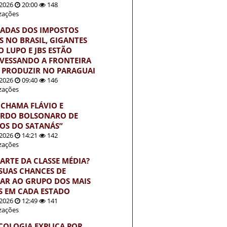
2026
20:00
148
izações
ADAS DOS IMPOSTOS
S NO BRASIL, GIGANTES
 LUPO E JBS ESTÃO
VESSANDO A FRONTEIRA
 PRODUZIR NO PARAGUAI
2026
09:40
146
izações
 CHAMA FLÁVIO E
RDO BOLSONARO DE
HOS DO SATANÁS”
2026
14:21
142
izações
PARTE DA CLASSE MÉDIA?
 SUAS CHANCES DE
AR AO GRUPO DOS MAIS
S EM CADA ESTADO
2026
12:49
141
izações
ICOLOGIA EXPLICA POR