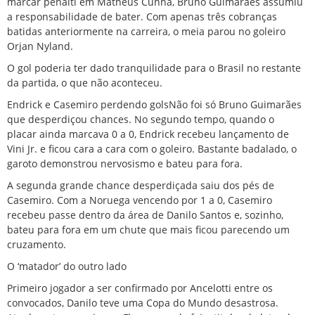
marcar pênalti em Matheus Cunha, Bruno Guimarães assumiu
a responsabilidade de bater. Com apenas três cobranças
batidas anteriormente na carreira, o meia parou no goleiro
Orjan Nyland.
O gol poderia ter dado tranquilidade para o Brasil no restante
da partida, o que não aconteceu.
Endrick e Casemiro perdendo golsNão foi só Bruno Guimarães
que desperdiçou chances. No segundo tempo, quando o
placar ainda marcava 0 a 0, Endrick recebeu lançamento de
Vini Jr. e ficou cara a cara com o goleiro. Bastante badalado, o
garoto demonstrou nervosismo e bateu para fora.
A segunda grande chance desperdiçada saiu dos pés de
Casemiro. Com a Noruega vencendo por 1 a 0, Casemiro
recebeu passe dentro da área de Danilo Santos e, sozinho,
bateu para fora em um chute que mais ficou parecendo um
cruzamento.
O ‘matador’ do outro lado
Primeiro jogador a ser confirmado por Ancelotti entre os
convocados, Danilo teve uma Copa do Mundo desastrosa.