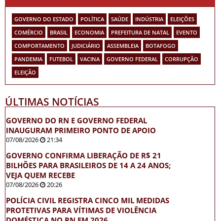
GOVERNO DO ESTADO
POLÍTICA
SAÚDE
INDÚSTRIA
ELEIÇÕES
COMÉRCIO
BRASIL
ECONOMIA
PREFEITURA DE NATAL
EVENTO
COMPORTAMENTO
JUDICIÁRIO
ASSEMBLEIA
BOTAFOGO
PANDEMIA
FUTEBOL
VACINA
GOVERNO FEDERAL
CORRUPÇÃO
ELEIÇÃO
ÚLTIMAS NOTÍCIAS
GOVERNO DO RN E GOVERNO FEDERAL
INAUGURAM PRIMEIRO PONTO DE APOIO
07/08/2026
21:34
GOVERNO CONFIRMA LIBERAÇÃO DE R$ 21
BILHÕES PARA BRASILEIROS DE 14 A 24 ANOS;
VEJA QUEM RECEBE
07/08/2026
20:26
POLÍCIA CIVIL REGISTRA CINCO MIL MEDIDAS
PROTETIVAS PARA VÍTIMAS DE VIOLÊNCIA
DOMÉSTICA NO RN EM 2026