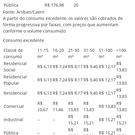
Pública
R$ 176,98
20
Fonte: Arsban/Caern
A partir do consumo excedente, os valores são cobrados de
forma progressiva por faixas, com preços que aumentam
conforme o volume consumido:
Consumo excedente
Classe de
11-15
16-20
21-30
31-50
51-100
>100
consumo
m³
m³
m³
m³
m³
m³
Residencial
R$
R$ 6,13
R$ 7,24
R$ 8,17
R$ 9,40
R$ 12,17
Social
13,83
Residencial
R$
R$ 6,13
R$ 7,24
R$ 8,17
R$ 9,40
R$ 12,17
Popular
13,83
R$
Residencial
R$ 6,13
R$ 7,24
R$ 8,17
R$ 9,40
R$ 12,17
13,83
R$
R$
R$
R$
R$
Comercial
R$ 13,83
10,67
11,46
13,83
13,83
13,83
R$
R$
R$
Industrial
–
–
R$ 15,21
15,21
15,21
15,21
R$
R$
R$
Pública
–
–
R$ 15,21