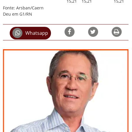
15,21
15,21
15,21
Fonte: Arsban/Caern
Deu em G1/RN
Whatsapp