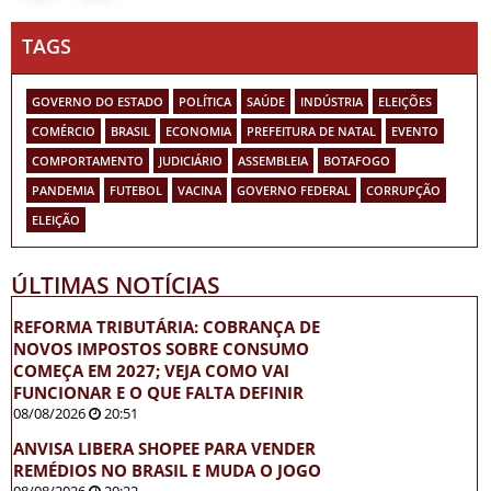
TAGS
GOVERNO DO ESTADO
POLÍTICA
SAÚDE
INDÚSTRIA
ELEIÇÕES
COMÉRCIO
BRASIL
ECONOMIA
PREFEITURA DE NATAL
EVENTO
COMPORTAMENTO
JUDICIÁRIO
ASSEMBLEIA
BOTAFOGO
PANDEMIA
FUTEBOL
VACINA
GOVERNO FEDERAL
CORRUPÇÃO
ELEIÇÃO
ÚLTIMAS NOTÍCIAS
REFORMA TRIBUTÁRIA: COBRANÇA DE
NOVOS IMPOSTOS SOBRE CONSUMO
COMEÇA EM 2027; VEJA COMO VAI
FUNCIONAR E O QUE FALTA DEFINIR
08/08/2026
20:51
ANVISA LIBERA SHOPEE PARA VENDER
REMÉDIOS NO BRASIL E MUDA O JOGO
08/08/2026
20:22