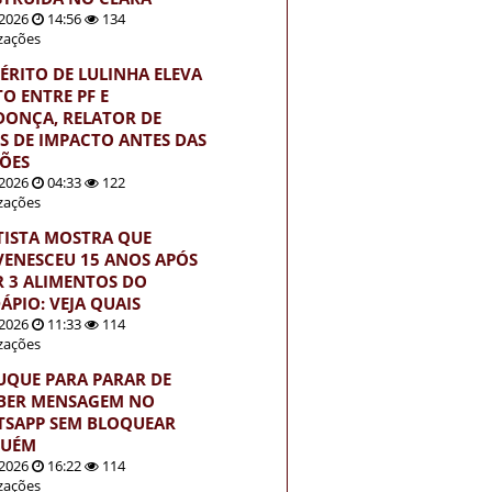
2026
14:56
134
izações
ÉRITO DE LULINHA ELEVA
TO ENTRE PF E
ONÇA, RELATOR DE
S DE IMPACTO ANTES DAS
ÇÕES
2026
04:33
122
izações
TISTA MOSTRA QUE
VENESCEU 15 ANOS APÓS
R 3 ALIMENTOS DO
ÁPIO: VEJA QUAIS
2026
11:33
114
izações
UQUE PARA PARAR DE
BER MENSAGEM NO
SAPP SEM BLOQUEAR
GUÉM
2026
16:22
114
izações