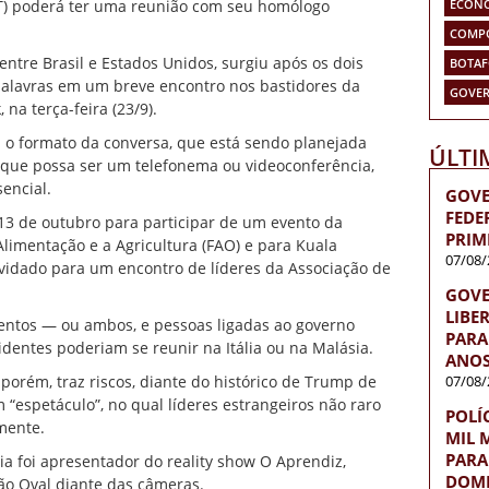
ECON
(PT) poderá ter uma reunião com seu homólogo
COMP
entre Brasil e Estados Unidos, surgiu após os dois
BOTA
palavras em um breve encontro nos bastidores da
GOVER
na terça-feira (23/9).
 o formato da conversa, que está sendo planejada
ÚLTI
e que possa ser um telefonema ou videoconferência,
encial.
GOVE
FEDE
13 de outubro para participar de um evento da
PRIM
limentação e a Agricultura (FAO) e para Kuala
07/08/
vidado para um encontro de líderes da Associação de
GOVE
LIBE
entos — ou ambos, e pessoas ligadas ao governo
PARA 
identes poderiam se reunir na Itália ou na Malásia.
ANOS
07/08/
orém, traz riscos, diante do histórico de Trump de
 “espetáculo”, no qual líderes estrangeiros não raro
POLÍ
mente.
MIL 
PARA
a foi apresentador do reality show O Aprendiz,
DOMÉ
ão Oval diante das câmeras.