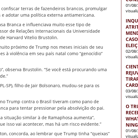
01/08/
confiscar terras de fazendeiros brancos, promulgar
visual
s e adotar uma política externa antiamericana.
INQU
sa Branca e influenciava muito esse tipo de
ATRI
essor de Relações Internacionais da Universidade
MEND
e Harvard Vitelio Brustolin.
CASO
ELEI
 muito próximo de Trump nos meses iniciais de seu
02/08/
es à violência em seu país natal como “genocídio”
visual
CIEN
o”, observa Brustolin. “Se você está procurando uma
REJU
de.”
TIRA
CARD
L-SP), filho de Jair Bolsonaro, mudou-se para os
03/08/
visual
erno Trump contra o Brasil tiveram como pano de
O TR
nca para tentar pressionar pela absolvição do pai.
RECE
uma situação similar à de Ramaphosa aumenta”,
WHAT
ue isso vai acontecer, mas há um risco evidente.”
NIN
01/08/
ton, concorda, ao lembrar que Trump tinha “queixas”
visual