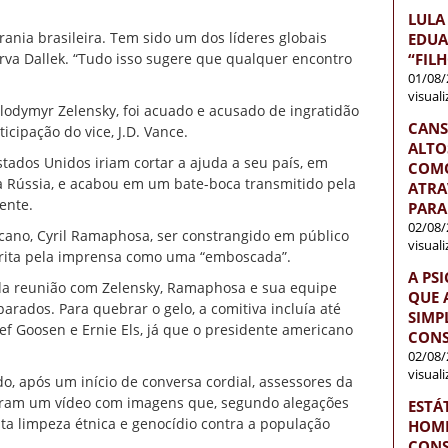
LULA
rania brasileira. Tem sido um dos líderes globais
EDUA
“FIL
rva Dallek. “Tudo isso sugere que qualquer encontro
01/08/
visual
olodymyr Zelensky, foi acuado e acusado de ingratidão
CANS
ipação do vice, J.D. Vance.
ALTO
tados Unidos iriam cortar a ajuda a seu país, em
COMO
da Rússia, e acabou em um bate-boca transmitido pela
ATRA
ente.
PARA
02/08/
ricano, Cyril Ramaphosa, ser constrangido em público
visual
crita pela imprensa como uma “emboscada”.
A PS
o da reunião com Zelensky, Ramaphosa e sua equipe
QUE 
arados. Para quebrar o gelo, a comitiva incluía até
SIMP
tief Goosen e Ernie Els, já que o presidente americano
CONS
02/08/
visual
 após um início de conversa cordial, assessores da
aram um vídeo com imagens que, segundo alegações
ESTÁ
a limpeza étnica e genocídio contra a população
HOME
CONS