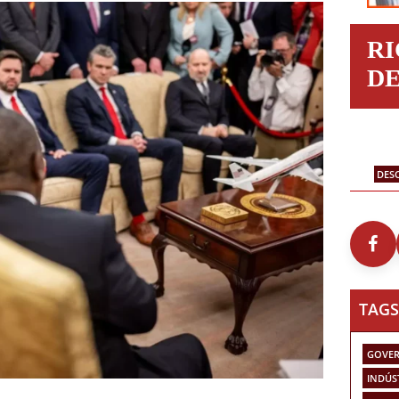
R
D
DES
TAGS
GOVER
INDÚS