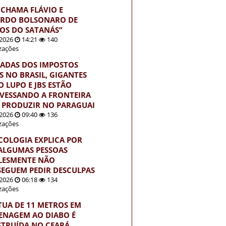
 CHAMA FLÁVIO E
RDO BOLSONARO DE
HOS DO SATANÁS”
2026
14:21
140
izações
ADAS DOS IMPOSTOS
S NO BRASIL, GIGANTES
 LUPO E JBS ESTÃO
VESSANDO A FRONTEIRA
 PRODUZIR NO PARAGUAI
2026
09:40
136
izações
ICOLOGIA EXPLICA POR
ALGUMAS PESSOAS
LESMENTE NÃO
EGUEM PEDIR DESCULPAS
2026
06:18
134
izações
TUA DE 11 METROS EM
NAGEM AO DIABO É
TRUÍDA NO CEARÁ