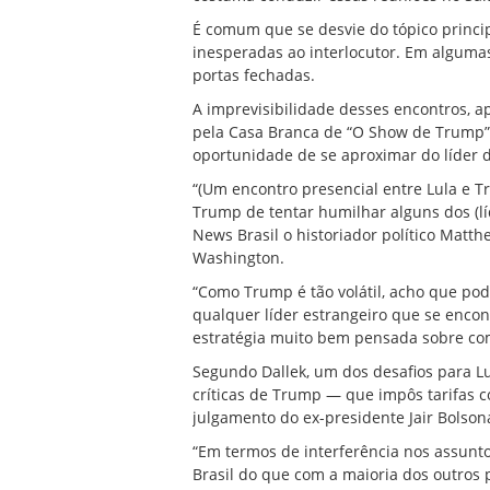
É comum que se desvie do tópico princip
inesperadas ao interlocutor. Em algumas
portas fechadas.
A imprevisibilidade desses encontros, ap
pela Casa Branca de “O Show de Trump”
oportunidade de se aproximar do líder 
“(Um encontro presencial entre Lula e T
Trump de tentar humilhar alguns dos (lí
News Brasil o historiador político Matt
Washington.
“Como Trump é tão volátil, acho que po
qualquer líder estrangeiro que se enco
estratégia muito bem pensada sobre como
Segundo Dallek, um dos desafios para Lu
críticas de Trump — que impôs tarifas c
julgamento do ex-presidente Jair Bolsona
“Em termos de interferência nos assunt
Brasil do que com a maioria dos outros