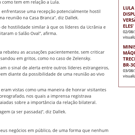
 como tem em relação a Lula.
LULA
la enfrentasse uma recepção potencialmente hostil
DISP
a reunião na Casa Branca”, diz Dallek.
VERS
ELES’
de hostilidade similar à que os líderes da Ucrânia e
02/08/
taram o Salão Oval”, afirma.
visual
MINI
 rebateu as acusações pacientemente, sem criticar
MÁQU
sandou em gritos, como no caso de Zelensky.
TREC
BR-3
m o sinal de alerta entre outros líderes estrangeiros,
03/08/
eem diante da possibilidade de uma reunião ao vivo
visual
l eram vistas como uma maneira de honrar visitantes
oreografado, nos quais a imprensa registrava
iadas sobre a importância da relação bilateral.
em (a ser passada)”, diz Dallek.
e seus negócios em público, de uma forma que nenhum