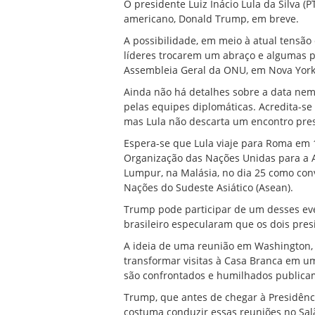
O presidente Luiz Inácio Lula da Silva 
americano, Donald Trump, em breve.
A possibilidade, em meio à atual tensão 
líderes trocarem um abraço e algumas 
Assembleia Geral da ONU, em Nova York, 
Ainda não há detalhes sobre a data nem
pelas equipes diplomáticas. Acredita-s
mas Lula não descarta um encontro pres
Espera-se que Lula viaje para Roma em 
Organização das Nações Unidas para a A
Lumpur, na Malásia, no dia 25 como con
Nações do Sudeste Asiático (Asean).
Trump pode participar de um desses ev
brasileiro especularam que os dois pres
A ideia de uma reunião em Washington, p
transformar visitas à Casa Branca em um
são confrontados e humilhados publica
Trump, que antes de chegar à Presidênci
costuma conduzir essas reuniões no Sal