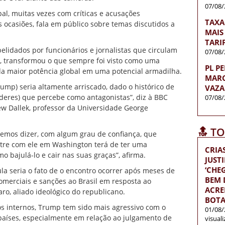
07/08/
al, muitas vezes com críticas e acusações
TAXA
 ocasiões, fala em público sobre temas discutidos a
MAIS
TARI
elidados por funcionários e jornalistas que circulam
07/08/
, transformou o que sempre foi visto como uma
PL P
da maior potência global em uma potencial armadilha.
MARC
rump) seria altamente arriscado, dado o histórico de
VAZA
deres) que percebe como antagonistas”, diz à BBC
07/08/
hew Dallek, professor da Universidade George
🔝 T
demos dizer, com algum grau de confiança, que
ntre com ele em Washington terá de ter uma
CRIA
 bajulá-lo e cair nas suas graças”, afirma.
JUST
‘CH
la seria o fato de o encontro ocorrer após meses de
BEM D
omerciais e sanções ao Brasil em resposta ao
ACRE
ro, aliado ideológico do republicano.
BOTA
os internos, Trump tem sido mais agressivo com o
01/08/
 países, especialmente em relação ao julgamento de
visual