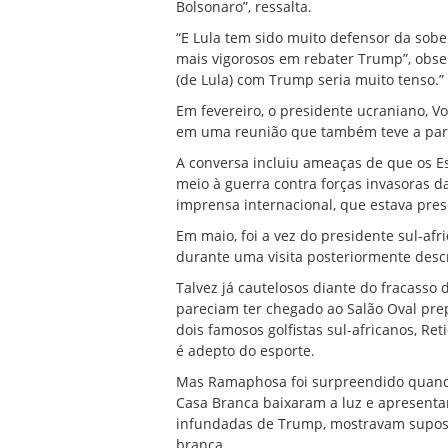
Bolsonaro”, ressalta.
“E Lula tem sido muito defensor da sobe
mais vigorosos em rebater Trump”, obse
(de Lula) com Trump seria muito tenso.”
Em fevereiro, o presidente ucraniano, V
em uma reunião que também teve a partic
A conversa incluiu ameaças de que os Es
meio à guerra contra forças invasoras 
imprensa internacional, que estava pres
Em maio, foi a vez do presidente sul-af
durante uma visita posteriormente des
Talvez já cautelosos diante do fracass
pareciam ter chegado ao Salão Oval prep
dois famosos golfistas sul-africanos, Re
é adepto do esporte.
Mas Ramaphosa foi surpreendido quando,
Casa Branca baixaram a luz e apresent
infundadas de Trump, mostravam supost
branca.