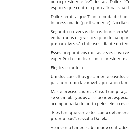
outro presidente fez”, destaca Dallek. “G
espaços que controla para afirmar sua d
Dallek lembra que Trump muda de humor
impressionado (positivamente). No dia se
Segundo conversas de bastidores em Wa
embaixadas e governos quando há oport
preparativos são intensos, diante do te
Esses preparativos muitas vezes envolve
experiência em lidar com o presidente 
Elogios e cautela
Um dos conselhos geralmente ouvidos é 
para um rumo favorável, apostando tant
Mas é preciso cautela. Caso Trump faç
se veem obrigados a responder, especia
acompanhada de perto pelos eleitores e
“Eles têm que ser vistos como defensore
próprio país”, ressalta Dallek.
Ao mesmo tempo, sabem que contradizer