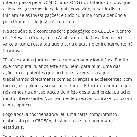
inteiro; passa pela NCMEC, uma ONG dos Estados Unidos que
aciona os governos de cada país envolvido; a partir disso,
iniciam-se as investigações; e tudo culmina com a denúncia
pelo Promotor de Justiça”, concluiu.
Na sequência, a coordenadora pedagógica do CEDECA (Centro
de Defesa da Criança e do Adolescente da Casa Renascer),
Ângela Kung, ressaltou que o centro atua no enfrentamento há
35 anos.
“E nós estamos juntos com a campanha nacional Faça Bonito,
que completa 26 anos este ano. Bem, para mim, uma das
ações mais potentes que podemos fazer são as que
trabalhamos diretamente com as crianças e adolescentes, com
formações políticas, sociais e culturais. E foi exatamente o que
nós vimos na apresentação do início desta audiência. Eu achei
muito interessante. Nós realmente precisamos trazê-los para a
cena”, opinou.
Logo após, a coordenadora leu uma carta-compromisso
elaborada pelo CEDECA, destinada aos parlamentares
estaduais.
“Apesar dos avanços legais e das mobilizações socias, a