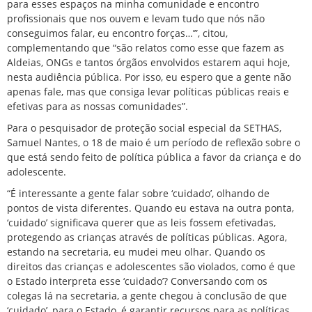
para esses espaços na minha comunidade e encontro
profissionais que nos ouvem e levam tudo que nós não
conseguimos falar, eu encontro forças…’”, citou,
complementando que “são relatos como esse que fazem as
Aldeias, ONGs e tantos órgãos envolvidos estarem aqui hoje,
nesta audiência pública. Por isso, eu espero que a gente não
apenas fale, mas que consiga levar políticas públicas reais e
efetivas para as nossas comunidades”.
Para o pesquisador de proteção social especial da SETHAS,
Samuel Nantes, o 18 de maio é um período de reflexão sobre o
que está sendo feito de política pública a favor da criança e do
adolescente.
“É interessante a gente falar sobre ‘cuidado’, olhando de
pontos de vista diferentes. Quando eu estava na outra ponta,
‘cuidado’ significava querer que as leis fossem efetivadas,
protegendo as crianças através de políticas públicas. Agora,
estando na secretaria, eu mudei meu olhar. Quando os
direitos das crianças e adolescentes são violados, como é que
o Estado interpreta esse ‘cuidado’? Conversando com os
colegas lá na secretaria, a gente chegou à conclusão de que
‘cuidado’, para o Estado, é garantir recursos para as políticas