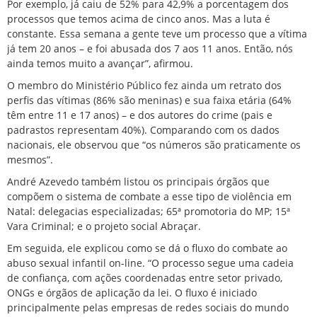
Por exemplo, já caiu de 52% para 42,9% a porcentagem dos
processos que temos acima de cinco anos. Mas a luta é
constante. Essa semana a gente teve um processo que a vítima
já tem 20 anos – e foi abusada dos 7 aos 11 anos. Então, nós
ainda temos muito a avançar”, afirmou.
O membro do Ministério Público fez ainda um retrato dos
perfis das vítimas (86% são meninas) e sua faixa etária (64%
têm entre 11 e 17 anos) – e dos autores do crime (pais e
padrastos representam 40%). Comparando com os dados
nacionais, ele observou que “os números são praticamente os
mesmos”.
André Azevedo também listou os principais órgãos que
compõem o sistema de combate a esse tipo de violência em
Natal: delegacias especializadas; 65ª promotoria do MP; 15ª
Vara Criminal; e o projeto social Abraçar.
Em seguida, ele explicou como se dá o fluxo do combate ao
abuso sexual infantil on-line. “O processo segue uma cadeia
de confiança, com ações coordenadas entre setor privado,
ONGs e órgãos de aplicação da lei. O fluxo é iniciado
principalmente pelas empresas de redes sociais do mundo