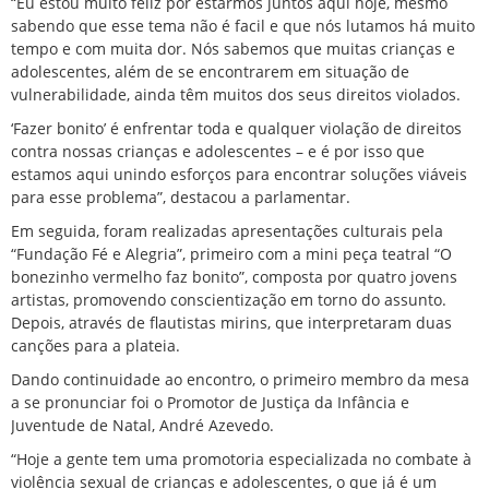
“Eu estou muito feliz por estarmos juntos aqui hoje, mesmo
sabendo que esse tema não é facil e que nós lutamos há muito
tempo e com muita dor. Nós sabemos que muitas crianças e
adolescentes, além de se encontrarem em situação de
vulnerabilidade, ainda têm muitos dos seus direitos violados.
‘Fazer bonito’ é enfrentar toda e qualquer violação de direitos
contra nossas crianças e adolescentes – e é por isso que
estamos aqui unindo esforços para encontrar soluções viáveis
para esse problema”, destacou a parlamentar.
Em seguida, foram realizadas apresentações culturais pela
“Fundação Fé e Alegria”, primeiro com a mini peça teatral “O
bonezinho vermelho faz bonito”, composta por quatro jovens
artistas, promovendo conscientização em torno do assunto.
Depois, através de flautistas mirins, que interpretaram duas
canções para a plateia.
Dando continuidade ao encontro, o primeiro membro da mesa
a se pronunciar foi o Promotor de Justiça da Infância e
Juventude de Natal, André Azevedo.
“Hoje a gente tem uma promotoria especializada no combate à
violência sexual de crianças e adolescentes, o que já é um