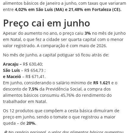
alimentos básicos de janeiro a junho, com taxas que variaram
entre
4,02% em São Luís (MA) e 21,48% em Fortaleza (CE).
Preço cai em junho
Apesar do aumento no ano, o preço caiu
3%
no mês de junho
em Natal
, o que fez a cidade ser quarta capital com o menor
valor registrado. A comparação é com maio de 2026.
No mês de junho, a capital potiguar só ficou atrás de:
Aracaju –
R$ 630,40;
São Luís
– R$ 654,73 ;
e Maceió
– R$ 671,41.
Em junho, considerando o salário mínimo de
R$ 1.621
e o
desconto de
7,5%
da Previdência Social, a compra dos
alimentos básicos
consumiu
45,76%
do rendimento do
trabalhador em Natal.
Os 12 produtos que compõem a cesta básica dimuíram de
preço em junho, sendo o tomate o que registrou a maior
queda – de
20%.
🔎 No cenário nacional, o valor dos alimentos básicos aumentou