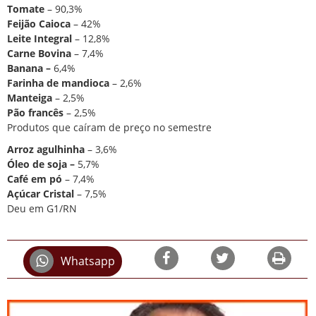
Tomate
– 90,3%
Feijão Caioca
– 42%
Leite Integral
– 12,8%
Carne Bovina
– 7,4%
Banana –
6,4%
Farinha de mandioca
– 2,6%
Manteiga
– 2,5%
Pão francês
– 2,5%
Produtos que
caíram
de preço no semestre
Arroz agulhinha
– 3,6%
Óleo de soja –
5,7%
Café em pó
– 7,4%
Açúcar Cristal
– 7,5%
Deu em G1/RN
Whatsapp