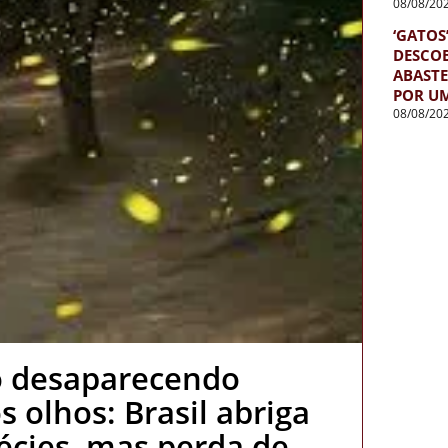
08/08/20
‘GATOS
DESCOB
ABASTE
POR U
08/08/20
o desaparecendo
 olhos: Brasil abriga
écies, mas perda de