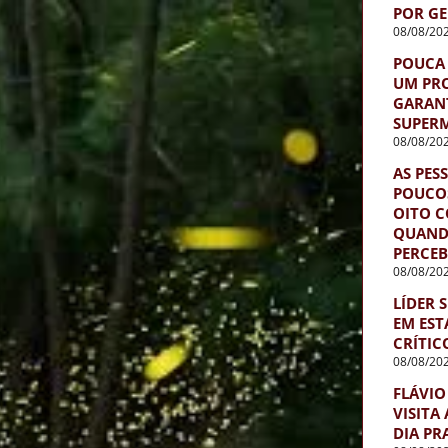
POR G
08/08/20
POUCA 
UM PR
GARAN
SUPER
08/08/20
AS PES
POUCOS
OITO 
QUAND
PERCEB
08/08/20
LÍDER 
EM ES
CRÍTIC
08/08/20
FLÁVIO
VISITA
DIA PR