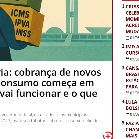
1.
CRIAS
CELE
MOME
ACRE
MUDA
01/0
2.
IMD 
CURS
01/0
3.
CANS
ia: cobrança de novos
BRASI
 consumo começa em
ESTÃ
PARA
vai funcionar e o que
02/0
4.
LULA
BOLS
01/0
 governo federal, os estados e os municípios
 2027, os novos tributos sobre o consumo definidos
5.
FAZ P
CHAN
MAIS