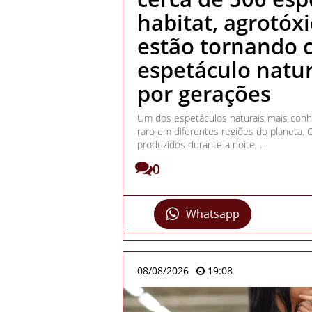
habitat, agrotóxic
estão tornando c
espetáculo natur
por gerações
Um dos espetáculos naturais mais conhe
raro em diferentes regiões do planeta.
produzidos durante a noite, ...
0
Whatsapp
08/08/2026
19:08