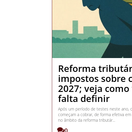
Reforma tributár
impostos sobre
2027; veja como 
falta definir
Após um período de testes neste ano, o
começam a cobrar, de forma efetiva em
no âmbito da reforma tributár...
0