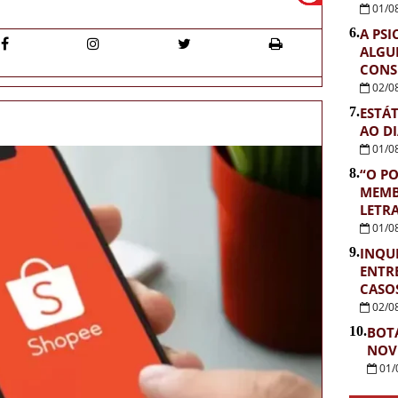
01/0
6.
A PSI
ALGU
CONS
02/0
7.
ESTÁ
AO D
01/0
8.
“O PO
MEMB
LETR
01/0
9.
INQUÉ
ENTR
CASOS
02/0
10.
BOT
NOV
01/