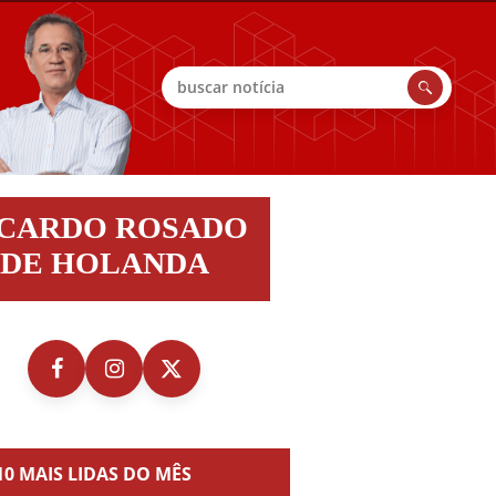
Buscar
do
ICARDO ROSADO
do
DE HOLANDA
nda
10 MAIS LIDAS DO MÊS