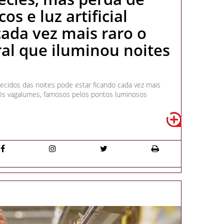
os e luz artificial
ada vez mais raro o
al que iluminou noites
cidos das noites pode estar ficando cada vez mais
 Os vagalumes, famosos pelos pontos luminosos