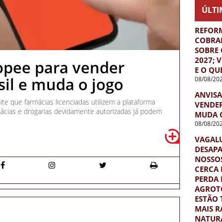
ÚLTI
REFORM
COBRA
SOBRE
2027; 
opee para vender
E O QU
il e muda o jogo
08/08/20
ANVISA
ite que farmácias licenciadas utilizem a plataforma
VENDER
ácias e drogarias devidamente autorizadas já podem
MUDA 
08/08/20
VAGAL
DESAPA
NOSSOS
CERCA 
PERDA 
AGROTÓ
ESTÃO
MAIS R
NATURA