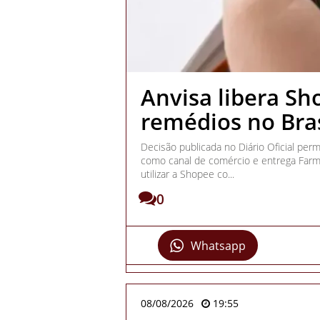
Anvisa libera Sh
remédios no Bras
Decisão publicada no Diário Oficial perm
como canal de comércio e entrega Farm
utilizar a Shopee co...
0
Whatsapp
08/08/2026
19:55