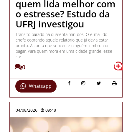
quem lida melhor com
o estresse? Estudo da
UFRJ investigou
Trânsito parado há quarenta minutos. O e-mail do
chefe cobrando aquele relatório que já devia estar
pronto. A conta que venceu e ninguém lembrou de
pagar. Para quem mora em uma cidade grande, esse
car...
0
Whatsapp
04/08/2026
09:48