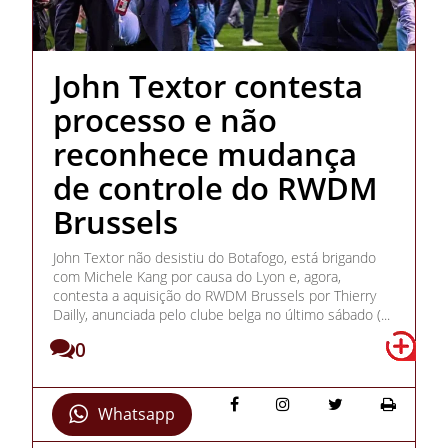
John Textor contesta
processo e não
reconhece mudança
de controle do RWDM
Brussels
John Textor não desistiu do Botafogo, está brigando
com Michele Kang por causa do Lyon e, agora,
contesta a aquisição do RWDM Brussels por Thierry
Dailly, anunciada pelo clube belga no último sábado (...
0
Whatsapp