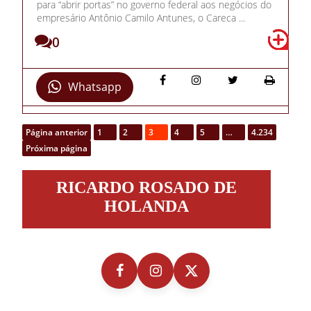
para “abrir portas” no governo federal aos negócios do
empresário Antônio Camilo Antunes, o Careca ...
0
Whatsapp
Página anterior
1
2
3
4
5
…
4.234
Próxima página
Ricardo
RICARDO ROSADO DE
Rosado
de
HOLANDA
Holanda