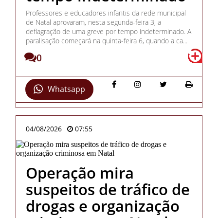
Professores e educadores infantis da rede municipal
de Natal aprovaram, nesta segunda-feira 3, a
deflagração de uma greve por tempo indeterminado. A
paralisação começará na quinta-feira 6, quando a ca...
0
Whatsapp
04/08/2026
07:55
Operação mira
suspeitos de tráfico de
drogas e organização