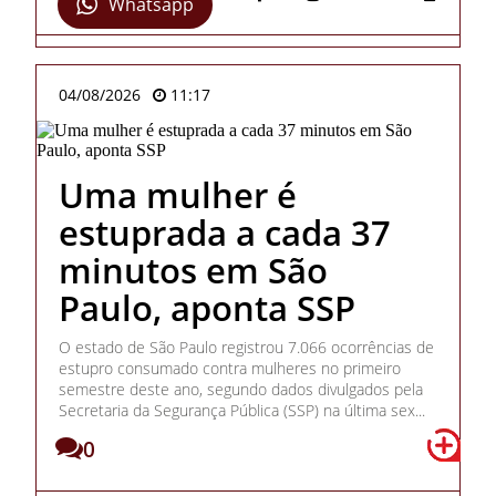
Whatsapp
04/08/2026
11:17
Uma mulher é
estuprada a cada 37
minutos em São
Paulo, aponta SSP
O estado de São Paulo registrou 7.066 ocorrências de
estupro consumado contra mulheres no primeiro
semestre deste ano, segundo dados divulgados pela
Secretaria da Segurança Pública (SSP) na última sex...
0