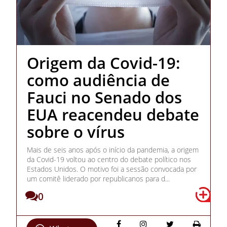
Origem da Covid-19:
como audiência de
Fauci no Senado dos
EUA reacendeu debate
sobre o vírus
Mais de seis anos após o início da pandemia, a origem
da Covid-19 voltou ao centro do debate político nos
Estados Unidos. O motivo foi a sessão convocada por
um comitê liderado por republicanos para d...
0