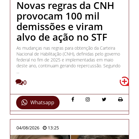
Novas regras da CNH
provocam 100 mil
demissões e viram
alvo de ação no STF
As mudanças nas regras para obtenção da Carteira
Nacional de Habilitação (CNH), definidas pelo governo
federal no fim de 2025 e implementadas em maio
deste ano, continuam gerando repercussão. Segundo
...
0
Whatsapp
04/08/2026
13:25