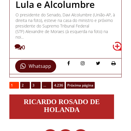
Lula e Alcolumbre
O presidente do Senado, Davi Alcolumbre (União-AP, à
direita na foto), esteve na casa do ministro e próximo
presidente do Supremo Tribunal Federal
(STF) Alexandre de Moraes (à esquerda na foto) na
noi...
0
Whatsapp
1
2
3
…
4.236
Próxima página
Ricardo
RICARDO ROSADO DE
Rosado
de
HOLANDA
Holanda