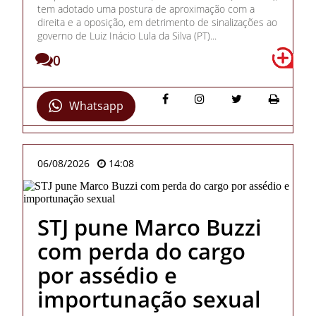
tem adotado uma postura de aproximação com a
direita e a oposição, em detrimento de sinalizações ao
governo de Luiz Inácio Lula da Silva (PT)...
0
Whatsapp
06/08/2026
14:08
STJ pune Marco Buzzi
com perda do cargo
por assédio e
importunação sexual