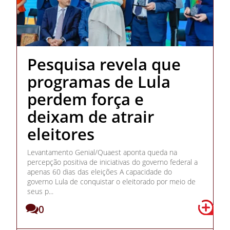
Pesquisa revela que
programas de Lula
perdem força e
deixam de atrair
eleitores
Levantamento Genial/Quaest aponta queda na
percepção positiva de iniciativas do governo federal a
apenas 60 dias das eleições A capacidade do
governo Lula de conquistar o eleitorado por meio de
seus p...
0