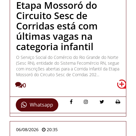
Etapa Mossoró do
Circuito Sesc de
Corridas está com
últimas vagas na
categoria infantil
O Serviço Social do Comércio do Rio Grande do Norte
(Sesc RN), entidade do Sistema Fecomércio RN, segue
com inscrições abertas para a Corrida Infantil da Etapa
Mossoró do Circuito Sesc de Corridas 202...
0
Whatsapp
06/08/2026
20:35