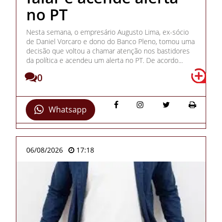
no PT
Nesta semana, o empresário Augusto Lima, ex-sócio
de Daniel Vorcaro e dono do Banco Pleno, tomou uma
decisão que voltou a chamar atenção nos bastidores
da política e acendeu um alerta no PT. De acordo...
0
Whatsapp
06/08/2026
17:18