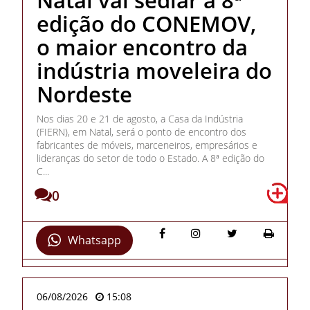
edição do CONEMOV,
o maior encontro da
indústria moveleira do
Nordeste
Nos dias 20 e 21 de agosto, a Casa da Indústria
(FIERN), em Natal, será o ponto de encontro dos
fabricantes de móveis, marceneiros, empresários e
lideranças do setor de todo o Estado. A 8ª edição do
C...
0
Whatsapp
06/08/2026
15:08