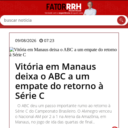
Buscar
09/08/2026
07:23
Vitória em Manaus
deixa o ABC a um
empate do retorno à
Série C
O ABC deu um passo importante rumo ao retorno à
Série C do Campeonato Brasileiro. O Alvinegro venceu
o Nacional-AM por 2 a 1 na Arena da Amazônia, em
Manaus, no jogo de ida das quartas de final...