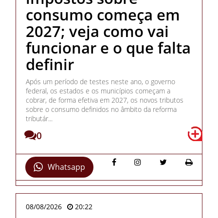
consumo começa em
2027; veja como vai
funcionar e o que falta
definir
Após um período de testes neste ano, o governo
federal, os estados e os municípios começam a
cobrar, de forma efetiva em 2027, os novos tributos
sobre o consumo definidos no âmbito da reforma
tributár...
0
Whatsapp
08/08/2026
20:22