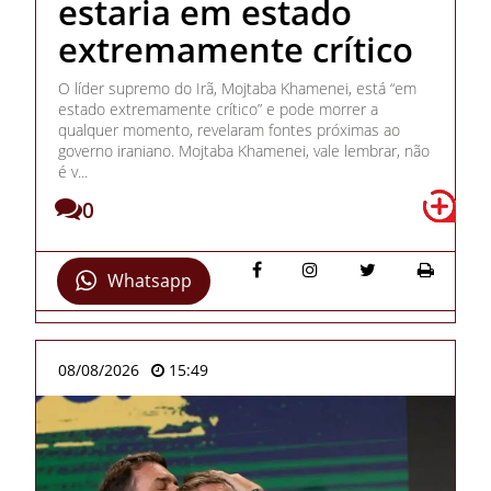
estaria em estado
extremamente crítico
O líder supremo do Irã, Mojtaba Khamenei, está “em
estado extremamente crítico” e pode morrer a
qualquer momento, revelaram fontes próximas ao
governo iraniano. Mojtaba Khamenei, vale lembrar, não
é v...
0
Whatsapp
08/08/2026
15:49