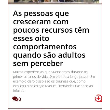
As pessoas que
cresceram com
poucos recursos têm
esses oito
comportamentos
quando são adultos
sem perceber
Muitas experiências que vivenciamos durante os
primeiros anos de vida têm efeitos a longo prazo. Um
exemplo claro disso são os traumas que, como
explicou o psicólogo Manuel Hernández Pacheco ao
Infosa...
0