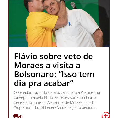
Flávio sobre veto de
Moraes a visita a
Bolsonaro: “Isso tem
dia pra acabar”
O senador Flávio Bolsonaro, candidato à Presidência
da República pelo PL, foi às redes sociais criticar a
decisão do ministro Alexandre de Moraes, do STF
(Supremo Tribunal Federal), que negou o pedido...
0