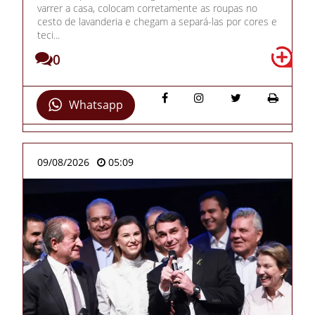
varrer a casa, colocam corretamente as roupas no
cesto de lavanderia e chegam a separá-las por cores e
teci...
0
Whatsapp
09/08/2026
05:09