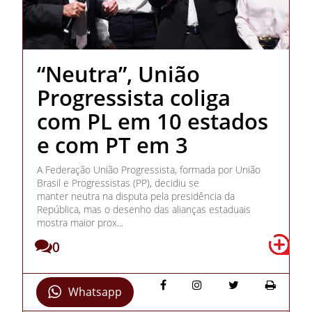
“Neutra”, União
Progressista coliga
com PL em 10 estados
e com PT em 3
A Federação União Progressista, formada por União
Brasil e Progressistas (PP), decidiu se
manter neutra na disputa pela presidência da
República, mas o desenho das alianças estaduais
mostra maior prox...
0
Whatsapp