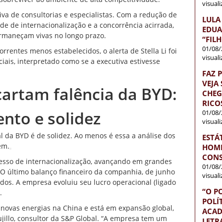
visual
iva de consultorias e especialistas. Com a redução de
LULA
ade de internacionalização e a concorrência acirrada,
EDUA
rmaneçam vivas no longo prazo.
“FIL
01/08/
rrentes menos estabelecidos, o alerta de Stella Li foi
visual
ciais, interpretado como se a executiva estivesse
FAZ 
VEJA
cartam falência da BYD:
CHEG
RICO
ento e solidez
01/08/
visual
al da BYD é de solidez. Ao menos é essa a análise dos
ESTÁ
em.
HOME
CONS
esso de internacionalização, avançando em grandes
01/08/
 O último
balanço financeiro da companhia
, de junho
visual
dos. A empresa evoluiu seu lucro operacional (ligado
“O P
.
POLÍ
 novas energias
na China e está em expansão global,
ACAD
illo, consultor da S&P Global. “A empresa tem um
LETR