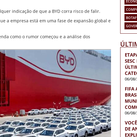
ECON
COMP
quer indicação de que a BYD corra risco de falir.
BOTA
e que a empresa está em uma fase de expansão global e
GOVER
ntenda como o rumor começou e a análise dos
ÚLTI
ETAP
SESC
ÚLTI
CATE
06/08/
FIFA
BRAS
MUND
COMO
06/08/
VOCÊ
DE A
EXPL