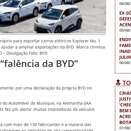
06/08/
EX-S
DEFES
ACEN
06/08/
ENDI
prio para exportar carros elétricos Explorer No. 1
FAMÍ
i ajudar a ampliar exportações da BYD. Marca chinesa
INAD
YD – Divulgação Foto: BYD
JULH
“falência da BYD”
06/08/
🔝 T
amente, por uma declaração da própria BYD no
CRIA
JUST
o do Automóvel de Munique, na Alemanha (IAA
‘CH
YD, fez um alerta: muitas montadoras de veículos
BEM D
ACRE
BOTA
nta com mais de 130 fabricantes e a maioria das
01/08/
obreviver ao ambiente de alta competitividade.