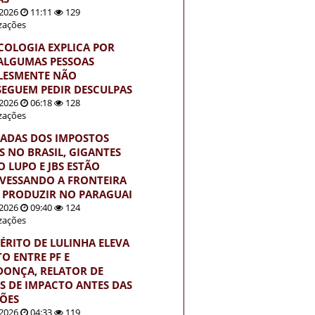
2026
11:11
129
izações
ICOLOGIA EXPLICA POR
ALGUMAS PESSOAS
LESMENTE NÃO
EGUEM PEDIR DESCULPAS
2026
06:18
128
izações
ADAS DOS IMPOSTOS
S NO BRASIL, GIGANTES
 LUPO E JBS ESTÃO
VESSANDO A FRONTEIRA
 PRODUZIR NO PARAGUAI
2026
09:40
124
izações
ÉRITO DE LULINHA ELEVA
TO ENTRE PF E
ONÇA, RELATOR DE
S DE IMPACTO ANTES DAS
ÇÕES
2026
04:33
119