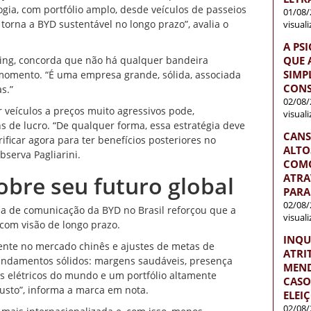
gia, com portfólio amplo, desde veículos de passeios
01/08/
orna a BYD sustentável no longo prazo”, avalia o
visual
A PS
QUE 
lting, concorda que não há qualquer bandeira
SIMP
 momento. “É uma empresa grande,
sólida
, associada
CONS
s.”
02/08/
r veículos a preços muito agressivos
pode,
visual
de lucro. “De qualquer forma, essa estratégia deve
CANS
ificar agora para ter benefícios posteriores no
ALTO
serva Pagliarini.
COMO
ATRA
obre seu futuro global
PARA
02/08/
ia de comunicação da BYD no Brasil reforçou que a
visual
com visão de longo prazo.
INQU
ente no mercado chinês e ajustes de metas de
ATRI
undamentos sólidos: margens saudáveis, presença
MEND
 elétricos do mundo e um portfólio altamente
CASO
usto”, informa a marca em nota.
ELEI
02/08/