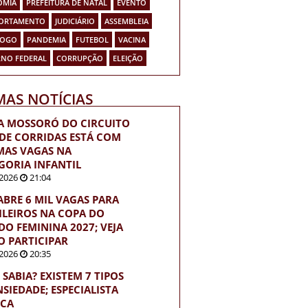
OMIA
PREFEITURA DE NATAL
EVENTO
ORTAMENTO
JUDICIÁRIO
ASSEMBLEIA
FOGO
PANDEMIA
FUTEBOL
VACINA
NO FEDERAL
CORRUPÇÃO
ELEIÇÃO
MAS NOTÍCIAS
A MOSSORÓ DO CIRCUITO
 DE CORRIDAS ESTÁ COM
MAS VAGAS NA
GORIA INFANTIL
2026
21:04
 ABRE 6 MIL VAGAS PARA
ILEIROS NA COPA DO
O FEMININA 2027; VEJA
 PARTICIPAR
2026
20:35
 SABIA? EXISTEM 7 TIPOS
NSIEDADE; ESPECIALISTA
ICA