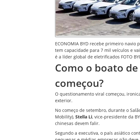
ECONOMIA BYD recebe primeiro navio pró
tem capacidade para 7 mil veículos e va
é a líder global de eletrificados FOTO B
Como o boato de 
começou?
O questionamento viral começou, ironic
exterior.
No começo de setembro, durante o Salã
Mobility),
Stella Li
, vice-presidente da B
chinesas devem falir.
Segundo a executiva, o país asiático co
pequenas e médias empresas não deve s