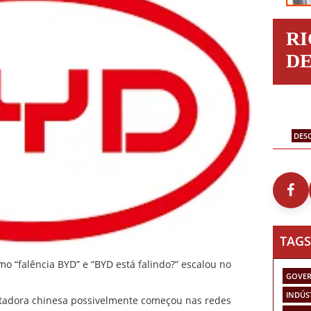
R
D
DES
TAGS
o “falência BYD” e “BYD está falindo?” escalou no
GOVER
INDÚS
tadora chinesa possivelmente começou nas redes