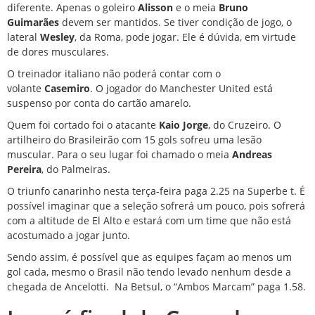
diferente. Apenas o goleiro
Alisson
e o meia
Bruno
Guimarães
devem ser mantidos. Se tiver condição de jogo, o
lateral
Wesley
, da Roma, pode jogar. Ele é dúvida, em virtude
de dores musculares.
O treinador italiano não poderá contar com o
volante
Casemiro
. O jogador do Manchester United está
suspenso por conta do cartão amarelo.
Quem foi cortado foi o atacante
Kaio Jorge
, do Cruzeiro. O
artilheiro do Brasileirão com 15 gols sofreu uma lesão
muscular. Para o seu lugar foi chamado o meia
Andreas
Pereira
, do Palmeiras
.
O triunfo canarinho nesta terça-feira paga 2.25 na Superbe
t. É
possível imaginar que a seleção sofrerá um pouco, pois sofrerá
com a altitude de El Alto e estará com um time que não está
acostumado a jogar junto.
Sendo assim, é possível que as equipes façam ao menos um
gol cada, mesmo o Brasil não tendo levado nenhum desde a
chegada de Ancelotti.
Na Betsul, o “Ambos Marcam” paga 1.58.