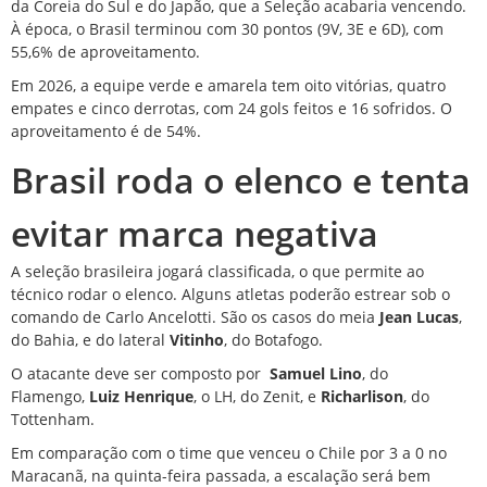
da Coreia do Sul e do Japão, que a Seleção acabaria vencendo.
À época, o Brasil terminou com 30 pontos (9V, 3E e 6D), com
55,6% de aproveitamento.
Em 2026, a equipe verde e amarela tem oito vitórias, quatro
empates e cinco derrotas, com 24 gols feitos e 16 sofridos. O
aproveitamento é de 54%.
Brasil roda o elenco e tenta
evitar marca negativa
A seleção brasileira jogará classificada, o que permite ao
técnico rodar o elenco. Alguns atletas poderão estrear sob o
comando de Carlo Ancelotti. São os casos do meia
Jean Lucas
,
do Bahia, e do lateral
Vitinho
, do Botafogo.
O atacante deve ser composto por
Samuel Lino
, do
Flamengo,
Luiz Henrique
, o LH, do Zenit, e
Richarlison
, do
Tottenham.
Em comparação com o time que venceu o Chile por 3 a 0 no
Maracanã, na quinta-feira passada, a escalação será bem