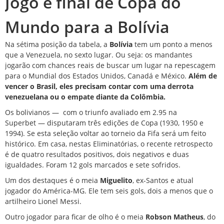
Jogo é final de Copa do
Mundo para a Bolívia
Na sétima posição da tabela, a
Bolívia
tem um ponto a menos
que a Venezuela, no sexto lugar. Ou seja: os mandantes
jogarão com chances reais de buscar um lugar na repescagem
para o Mundial dos Estados Unidos, Canadá e México.
Além de
vencer o Brasil, eles precisam contar com uma derrota
venezuelana ou o empate diante da Colômbia.
Os bolivianos —
com o triunfo avaliado em 2.95 na
Superbet
— disputaram três edições de Copa (1930, 1950 e
1994). Se esta seleção voltar ao torneio da Fifa será um feito
histórico. Em casa, nestas Eliminatórias, o recente retrospecto
é de quatro resultados positivos, dois negativos e duas
igualdades. Foram 12 gols marcados e sete sofridos.
Um dos destaques é o meia
Miguelito
, ex-Santos e atual
jogador do América-MG. Ele tem seis gols, dois a menos que o
artilheiro Lionel Messi.
Outro jogador para ficar de olho é o meia
Robson Matheus
, do