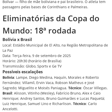
Bolívar — filho de mãe boliviana e pai brasileiro. O atleta tem
passagens pelas bases de Corinthians e Palmeiras.
Eliminatórias da Copa do
Mundo: 18ª rodada
Bolívia x Brasil
Local: Estádio Municipal de El Alto, na Região Metropolitana de
La Paz
Data: Terça-feira, 9 de setembro de 2025
Horário: 20h30 (horário de Brasília)
Transmissão: Globo, Sportv e Ge TV
Possíveis escalações
Bolívia
: Lampe, Diego Medina, Haquín, Morales e Roberto
Fernández; Villamíl, Ervin Vaca, Robson Matheus e José
Sagredo; Miguelito e Moisés Paniagua.
Técnico
: Óscar Villegas.
Brasil
: Alisson, Vitinho (Wesley), Fabrício Bruno, Alex e Caio
Henrique; Andrey Santos, Bruno Guimarães e Lucas Paquetá;
Luiz Henrique, Samuel Lino e Richarlison.
Técnico
: Carlo
Ancelotti.