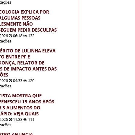
izações
ICOLOGIA EXPLICA POR
ALGUMAS PESSOAS
LESMENTE NÃO
EGUEM PEDIR DESCULPAS
2026
06:18
132
izações
ÉRITO DE LULINHA ELEVA
TO ENTRE PF E
ONÇA, RELATOR DE
S DE IMPACTO ANTES DAS
ÇÕES
2026
04:33
120
izações
TISTA MOSTRA QUE
VENESCEU 15 ANOS APÓS
R 3 ALIMENTOS DO
ÁPIO: VEJA QUAIS
2026
11:33
111
izações
STRO ANUNCIA