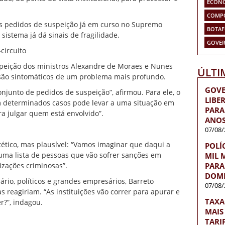
ECON
COMP
os pedidos de suspeição já em curso no Supremo
BOTA
 sistema já dá sinais de fragilidade.
GOVER
circuito
speição dos ministros Alexandre de Moraes e Nunes
ÚLTI
são sintomáticos de um problema mais profundo.
GOVE
onjunto de pedidos de suspeição”, afirmou. Para ele, o
LIBE
em determinados casos pode levar a uma situação em
PARA 
ra julgar quem está envolvido”.
ANOS
07/08/
tético, mas plausível: “Vamos imaginar que daqui a
POLÍ
ma lista de pessoas que vão sofrer sanções em
MIL 
izações criminosas”.
PARA
DOMÉ
ário, políticos e grandes empresários, Barreto
07/08/
s reagiriam. “As instituições vão correr para apurar e
TAXA
r?”, indagou.
MAIS
TARI