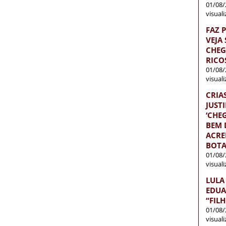
01/08/
visual
FAZ 
VEJA
CHEG
RICO
01/08/
visual
CRIA
JUST
‘CH
BEM D
ACRE
BOTA
01/08/
visual
LULA
EDUA
“FIL
01/08/
visual