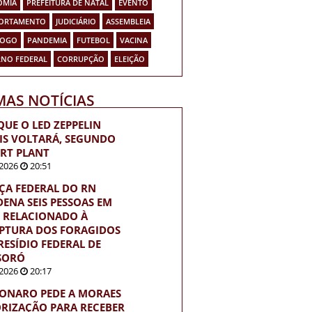
OMIA
PREFEITURA DE NATAL
EVENTO
ORTAMENTO
JUDICIÁRIO
ASSEMBLEIA
FOGO
PANDEMIA
FUTEBOL
VACINA
NO FEDERAL
CORRUPÇÃO
ELEIÇÃO
MAS NOTÍCIAS
QUE O LED ZEPPELIN
IS VOLTARÁ, SEGUNDO
RT PLANT
2026
20:51
IÇA FEDERAL DO RN
ENA SEIS PESSOAS EM
 RELACIONADO À
PTURA DOS FORAGIDOS
RESÍDIO FEDERAL DE
SORÓ
2026
20:17
ONARO PEDE A MORAES
RIZAÇÃO PARA RECEBER