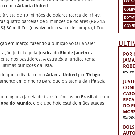
ECON
rdo com o
Atlanta United
.
COMP
à vista de 10 milhões de dólares (cerca de R$ 49,1
BOTA
as quatro parcelas de 5 milhões de dólares (R$ 24,5
GOVER
US$ 30 milhões (envolvendo o valor de compra, bônus
ÚLTI
ção em março, fazendo a punição voltar a valer.
ação Judicial pela
Justiça
do
Rio de Janeiro
, a
POR 
nte nos bastidores. A estratégia jurídica tenta
JAMA
últimas punições da lista.
ROBE
05/08/
 de que a dívida com o
Atlanta United
por
Thiago
riamente em dinheiro para que o sistema da
Fifa
seja
JUST
COND
CASO
o relógio: a janela de transferências no
Brasil
abre no
RECA
Copa do Mundo
, e o clube hoje está de mãos atadas
DO P
MOS
05/08/
BOLS
AUTO