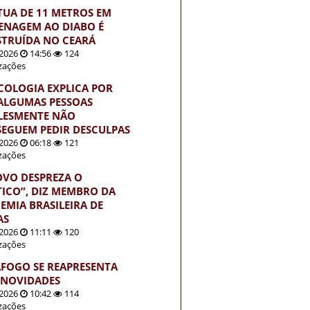
TUA DE 11 METROS EM
NAGEM AO DIABO É
TRUÍDA NO CEARÁ
2026
14:56
124
izações
ICOLOGIA EXPLICA POR
ALGUMAS PESSOAS
LESMENTE NÃO
EGUEM PEDIR DESCULPAS
2026
06:18
121
izações
OVO DESPREZA O
TICO”, DIZ MEMBRO DA
EMIA BRASILEIRA DE
AS
2026
11:11
120
izações
FOGO SE REAPRESENTA
NOVIDADES
2026
10:42
114
izações