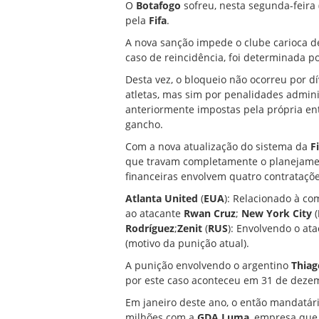
O
Botafogo
sofreu, nesta segunda-feira 
pela
Fifa
.
A nova sanção impede o clube carioca de
caso de reincidência, foi determinada p
Desta vez, o bloqueio não ocorreu por d
atletas, mas sim por penalidades admini
anteriormente impostas pela própria en
gancho.
Com a nova atualização do sistema da
F
que travam completamente o planejame
financeiras envolvem quatro contrataçõe
Atlanta United
(
EUA
): Relacionado à c
ao atacante
Rwan Cruz
;
New York City
(
Rodríguez
;
Zenit
(
RUS
): Envolvendo o at
(motivo da punição atual).
A punição envolvendo o argentino
Thia
por este caso aconteceu em 31 de deze
Em janeiro deste ano, o então mandatár
milhões com a
GDA
Luma
, empresa que 