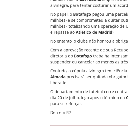
alvinegra, para tentar costurar um aco
No papel, o
Botafogo
pagou uma parcela 
milhões) e se comprometeu a quitar outr
milhões), totalizando uma operação de 
e repasse ao
Atlético de Madrid
).
No entanto, o clube não honrou a obriga
Com a aprovação recente de sua Recuper
diretoria do
Botafogo
trabalha intensame
suspender ou cancelar ao menos as três 
Contudo, a cúpula alvinegra tem ciência
Almada
precisará ser quitada obrigato
liberado.
O departamento de futebol corre contra 
dia 20 de julho, logo após o término da
para se reforçar.
Deu em R7