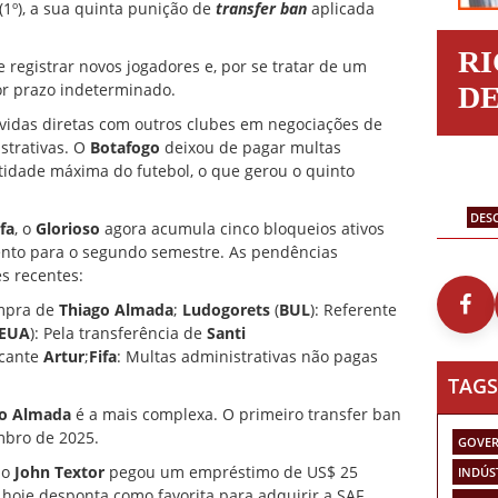
(1º), a sua quinta punição de
transfer ban
aplicada
R
 registrar novos jogadores e, por se tratar de um
or prazo indeterminado.
D
ívidas diretas com outros clubes em negociações de
strativas. O
Botafogo
deixou de pagar multas
tidade máxima do futebol, o que gerou o quinto
DES
ifa
, o
Glorioso
agora acumula cinco bloqueios ativos
nto para o segundo semestre. As pendências
s recentes:
ompra de
Thiago Almada
;
Ludogorets
(
BUL
): Referente
EUA
): Pela transferência de
Santi
acante
Artur
;
Fifa
: Multas administrativas não pagas
TAGS
go Almada
é a mais complexa. O primeiro transfer ban
mbro de 2025.
GOVER
io
John Textor
pegou um empréstimo de US$ 25
INDÚS
hoje desponta como favorita para adquirir a SAF