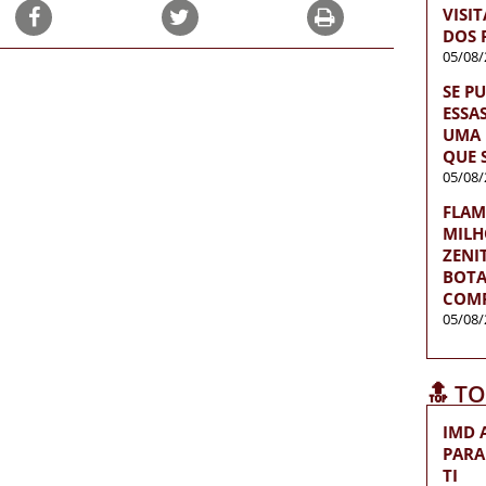
VISI
DOS 
05/08/
SE P
ESSA
UMA 
QUE 
05/08/
FLAM
MILH
ZENI
BOTA
COMP
05/08/
🔝 T
IMD 
PARA
TI