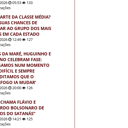
2026
05:53
133
izações
PARTE DA CLASSE MÉDIA?
 SUAS CHANCES DE
AR AO GRUPO DOS MAIS
S EM CADA ESTADO
2026
12:49
127
izações
S DA MARÉ, HUGUINHO E
INO CELEBRAM FASE:
EGAMOS NUM MOMENTO
IFÍCIL E SEMPRE
DITAMOS QUE O
FOGO IA MUDAR’
2026
20:00
126
izações
 CHAMA FLÁVIO E
RDO BOLSONARO DE
HOS DO SATANÁS”
2026
14:21
125
izações