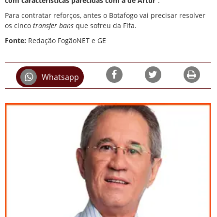
com características parecidas com a de
Artur
“.
Para contratar reforços, antes o Botafogo vai precisar resolver
os
cinco
transfer bans
que sofreu da Fifa
.
Fonte:
Redação FogãoNET e GE
Whatsapp