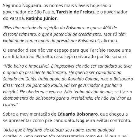
Segundo Nogueira, os nomes mais viáveis hoje são o
governador de São Paulo,
Tarcísio de Freitas
, e o governador
do Paraná,
Ratinho Júnior
.
“Eles têm metade da rejeição do Bolsonaro e quase 40% de
desconhecimento, o que é potencial de crescimento. Mas só têm
viabilidade com o apoio do presidente Bolsonaro”
, afirmou.
O senador disse não ver espaço para que Tarcísio recuse uma
candidatura ao Planalto, caso seja convocado por Bolsonaro.
“Não beira o impossível. É impossível ele não ser candidato se tiver
o apoio do presidente Bolsonaro. Ele queria ser candidato ao
Senado em Goiás, tinha apoio do Ronaldo Caiado, mas o Bolsonaro
disse: ‘Você vai para São Paulo, vai ser governador e ganhar a
eleição’. Ele obedeceu e venceu. Não tenho dúvida de que, se tiver o
chamamento do Bolsonaro para a Presidência, ele não vai virar as
costas.”
Sobre a movimentação de
Eduardo Bolsonaro
, que chegou a
se apresentar como pré-candidato, Nogueira evitou confronto.
“Acho que é legítimo ele colocar seu nome, como qualquer
brasileiro. Uma pessoa tão representativa como ele, já que o pai