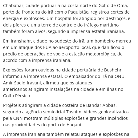
Chabahar, cidade portuária na costa norte do Golfo de Omã,
perto da fronteira do Irã com o Paquistão, registrou cortes de
energia e explosões. Um hospital foi atingido por destroços, e
dois píeres e uma torre de controle do tráfego marítimo
também foram alvos, segundo a imprensa estatal iraniana.
Em Iranshahr, cidade no sudeste do Irã, um bombeiro morreu
em um
ataque dos EUA
ao aeroporto local, que danificou o
prédio de operações de voo e a estação meteorológica, de
acordo com a imprensa iraniana.
Explosões foram ouvidas na cidade portuária de Bushehr,
informou a imprensa estatal. O embaixador do Irã na ONU,
Amir Saeid Iravani, afirmou que os
ataques
americanos
atingiram instalações na cidade e em ilhas no
Golfo Pérsico.
Projéteis atingiram a
cidade costeira de Bandar Abbas
,
segundo a agência semioficial Tasnim. Vídeos geolocalizados
pela CNN mostram múltiplas explosões e grandes incêndios
nas proximidades do porto de Haqani.
A imprensa iraniana também relatou ataques e explosões na