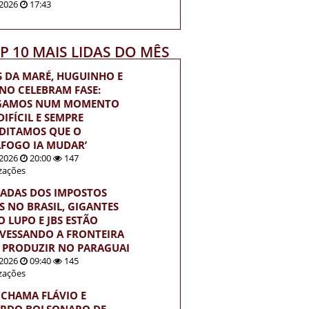
2026
17:43
OP 10 MAIS LIDAS DO MÊS
S DA MARÉ, HUGUINHO E
INO CELEBRAM FASE:
EGAMOS NUM MOMENTO
IFÍCIL E SEMPRE
DITAMOS QUE O
FOGO IA MUDAR’
2026
20:00
147
izações
ADAS DOS IMPOSTOS
S NO BRASIL, GIGANTES
 LUPO E JBS ESTÃO
VESSANDO A FRONTEIRA
 PRODUZIR NO PARAGUAI
2026
09:40
145
izações
 CHAMA FLÁVIO E
RDO BOLSONARO DE