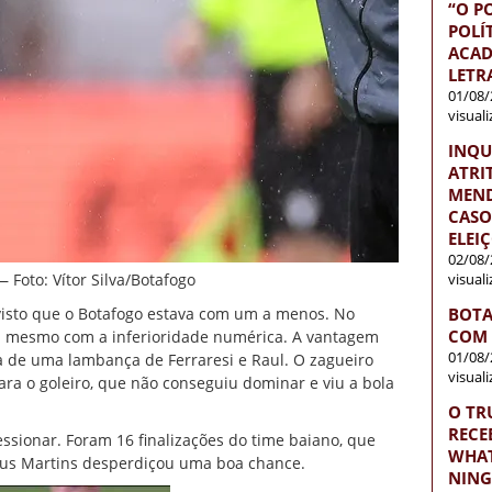
“O P
POLÍ
ACAD
LETR
01/08/
visual
INQU
ATRI
MEND
CASO
ELEI
02/08/
visual
 Foto: Vítor Silva/Botafogo
BOTA
visto que o Botafogo estava com um a menos. No
COM 
em mesmo com a inferioridade numérica. A vantagem
01/08/
a de uma lambança de Ferraresi e Raul. O zagueiro
visual
ra o goleiro, que não conseguiu dominar e viu a bola
O TR
RECE
essionar. Foram 16 finalizações do time baiano, que
WHAT
us Martins desperdiçou uma boa chance.
NIN