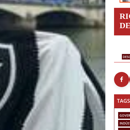
R
D
DES
TAGS
GOVER
INDÚS