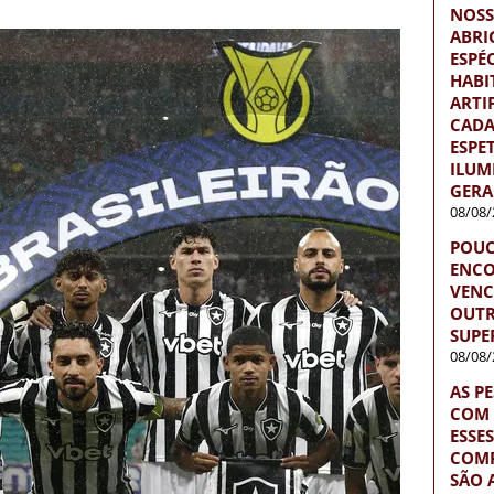
NOSS
ABRI
ESPÉ
HABI
ARTI
CADA
ESPE
ILUM
GERA
08/08/
POUC
ENCO
VENC
OUTR
SUPE
08/08/
AS P
COM 
ESSE
COM
SÃO 