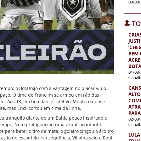
08/08/
🔝 T
CRIA
JUST
‘CH
BEM D
ACRE
BOTA
01/08/
visual
CANS
 tempo: o Botafogo com a vantagem no placar viu o
ALTO
spaço. O time de Franclim se armou em rápidas
COMO
em. Aos 13, em bom lance coletivo, Montoro quase
ATRA
e, mas Erick cortou em cima da linha.
PARA
ava tranquilo diante de um Bahia pouco inspirado e
02/08/
 tempo, Neto protagonizou uma expulsão infantil.
visual
 para bater o tiro de meta, o goleiro xingou o árbitro
LULA
ação do escanteio. Na sequência, Villalba saiu e Raul
EDUA