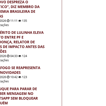
OVO DESPREZA O
TICO”, DIZ MEMBRO DA
EMIA BRASILEIRA DE
AS
2026
11:11
135
izações
ÉRITO DE LULINHA ELEVA
TO ENTRE PF E
ONÇA, RELATOR DE
S DE IMPACTO ANTES DAS
ÇÕES
2026
04:33
124
izações
FOGO SE REAPRESENTA
NOVIDADES
2026
10:42
123
izações
UQUE PARA PARAR DE
BER MENSAGEM NO
SAPP SEM BLOQUEAR
GUÉM