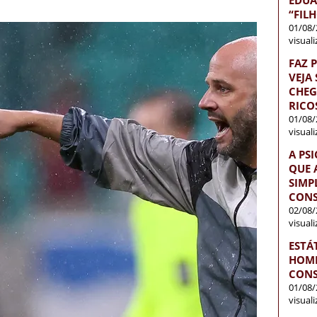
“FIL
01/08/
visual
FAZ 
VEJA
CHEG
RICO
01/08/
visual
A PS
QUE 
SIMP
CONS
02/08/
visual
ESTÁ
HOME
CONS
01/08/
visual