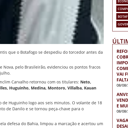
ECON
COMP
BOTA
GOVER
ÚLTI
REFO
antis que o
Botafogo
se despediu do torcedor antes da
COBR
IMPO
te Nova, pelo Brasileirão, evidenciou os pontos fracos
COME
julho.
VAI 
FALT
nclim Carvalho retornou com os titulares:
Neto,
08/08/
elles, Huguinho, Medina, Montoro, Villalba, Kauan
ANVI
VEND
o de Huguinho logo aos seis minutos. O volante de 18
E MU
to de Danilo e se tornou peça-chave para o
08/08/
VAGA
pela defesa do Bahia, limpou a marcação e acertou um
DESA