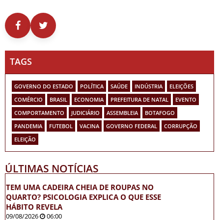
TAGS
GOVERNO DO ESTADO
POLÍTICA
SAÚDE
INDÚSTRIA
ELEIÇÕES
COMÉRCIO
BRASIL
ECONOMIA
PREFEITURA DE NATAL
EVENTO
COMPORTAMENTO
JUDICIÁRIO
ASSEMBLEIA
BOTAFOGO
PANDEMIA
FUTEBOL
VACINA
GOVERNO FEDERAL
CORRUPÇÃO
ELEIÇÃO
ÚLTIMAS NOTÍCIAS
TEM UMA CADEIRA CHEIA DE ROUPAS NO
QUARTO? PSICOLOGIA EXPLICA O QUE ESSE
HÁBITO REVELA
09/08/2026
06:00