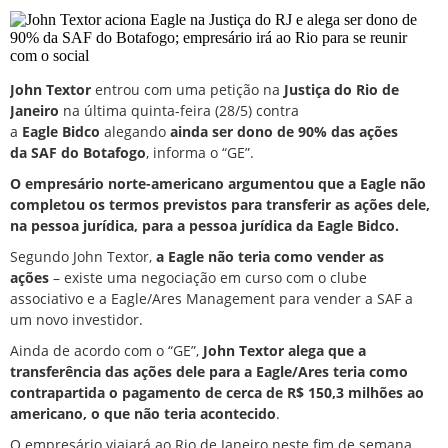
John Textor
entrou com uma petição na
Justiça do Rio de
Janeiro
na última quinta-feira (28/5) contra
a
Eagle
Bidco
alegando
ainda ser dono de 90% das ações
da
SAF
do
Botafogo
, informa o “GE”.
O empresário norte-americano argumentou que a Eagle não
completou os termos previstos para transferir as ações dele,
na pessoa jurídica, para a pessoa jurídica da Eagle Bidco.
Segundo John Textor,
a Eagle não teria como vender as
ações
– existe uma negociação em curso com o clube
associativo e a
Eagle
/
Ares Management
para vender a SAF a
um novo investidor.
Ainda de acordo com o “GE”,
John Textor alega que a
transferência das ações dele para a Eagle/Ares teria como
contrapartida o pagamento de cerca de R$ 150,3 milhões ao
americano, o que não teria acontecido
.
O empresário viajará ao Rio de Janeiro neste fim de semana