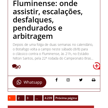
Fluminense: onde
assistir, escalações,
desfalques,
pendurados e
arbitragem
Depois de uma folga de duas semanas no calendário,
o Botafogo volta a campo neste sábado (8/8) para
o clássico contra o Fluminense, às 21h, no Estádio
Nilton Santos, pela 22ª rodada do Campeonato Bras...
0
Whatsapp
1
2
3
…
4.239
Próxima página
Ricardo