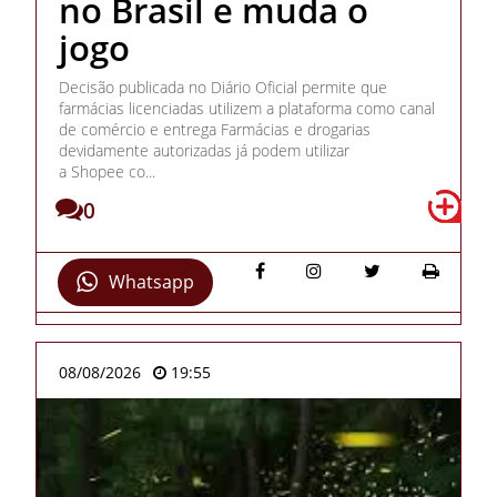
no Brasil e muda o
jogo
Decisão publicada no Diário Oficial permite que
farmácias licenciadas utilizem a plataforma como canal
de comércio e entrega Farmácias e drogarias
devidamente autorizadas já podem utilizar
a Shopee co...
0
Whatsapp
08/08/2026
19:55