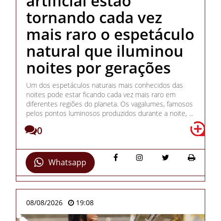
artificial estão
tornando cada vez
mais raro o espetáculo
natural que iluminou
noites por gerações
Um dos espetáculos naturais mais conhecidos das
noites pode estar ficando cada vez mais raro em
diferentes regiões do planeta. Os vagalumes, famosos
pelos pontos luminosos produzidos durante a noite, ...
0
Whatsapp
08/08/2026
19:08