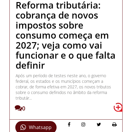
Reforma tributária:
cobrança de novos
impostos sobre
consumo começa em
2027; veja como vai
funcionar e o que falta
definir
Após um período de testes neste ano, o governo
federal, os estados e os municípios começam a
cobrar, de forma efetiva em 2027, os novos tributos
sobre o consumo definidos no âmbito da reforma
tributár...
0
Whatsapp