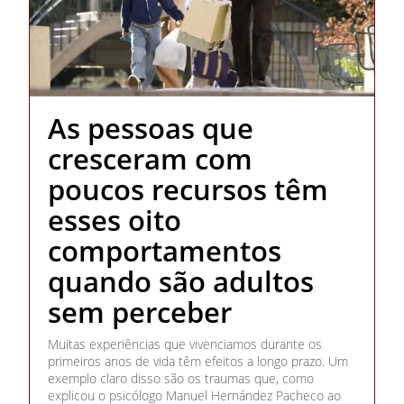
As pessoas que
cresceram com
poucos recursos têm
esses oito
comportamentos
quando são adultos
sem perceber
Muitas experiências que vivenciamos durante os
primeiros anos de vida têm efeitos a longo prazo. Um
exemplo claro disso são os traumas que, como
explicou o psicólogo Manuel Hernández Pacheco ao