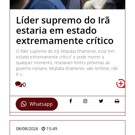
Líder supremo do Irã
estaria em estado
extremamente crítico
O líder supremo do Irã, Mojtaba Khamenei, está “em
estado extremamente crítico” e pode morrer a
qualquer momento, revelaram fontes próximas ao
governo iraniano. Mojtaba Khamenei, vale lembrar, não
é v...
0
Whatsapp
08/08/2026
15:49